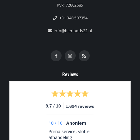
Kvk: 72802685
+31 348 507354
info@bierloods22.nl
Reviews
/
9.7
10
1.694 reviews
10
/
10
Anoniem
Prima service, vlotte
afhandeling