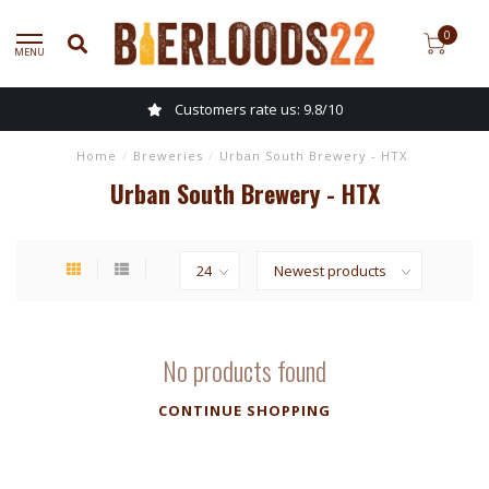
0
MENU
Customers rate us: 9.8/10
Home
/
Breweries
/
Urban South Brewery - HTX
Urban South Brewery - HTX
No products found
CONTINUE SHOPPING