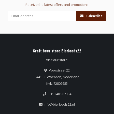
Receive the latest offers and promotions
Subscribe
Craft beer store Bierloods22
Visit our store:
Voorstraat 22
3441 CL Woerden, Nederland
Kvk: 72802685
+31 348 507354
info@bierloods22.nl