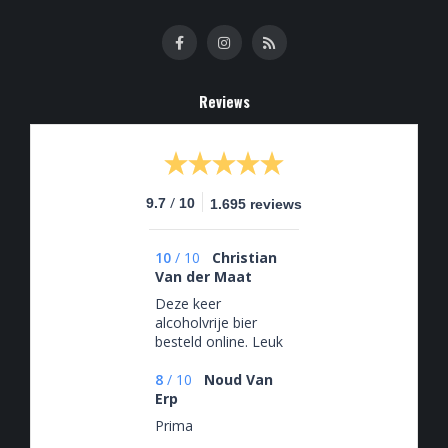
Reviews
/
9.7
10
1.695 reviews
10
/
10
Christian
Van der Maat
Deze keer
alcoholvrije bier
besteld online. Leuk
assortiment, goede
prijzen en snel
8
/
10
Noud Van
geleverd. De winkel
Erp
bezoeken als je in de
Prima
buurt bent zal ik