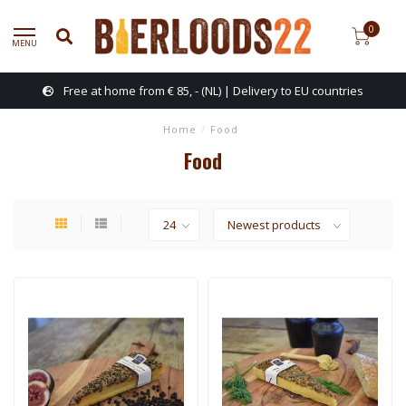
0
MENU
Free at home from € 85, - (NL) | Delivery to EU countries
Home
/
Food
Food