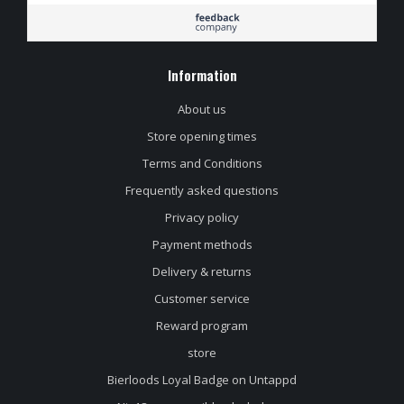
zeker aanraden. Het
is niet groot maar ze
hebben een mooi
assortiment en je
Information
wordt altijd
vriendelijk geholpen.
About us
Store opening times
Terms and Conditions
Frequently asked questions
Privacy policy
Payment methods
Delivery & returns
Customer service
Reward program
store
Bierloods Loyal Badge on Untappd