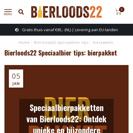
0
MENU
s thuis vanaf €85,- (NL) | Levering aan EU-landen
Ste
Home
/
Bierloods22 Speciaalbier tips
/
bierpakket
Bierloods22 Speciaalbier tips: bierpakket
05
JAN
Speciaalbierpakketten
van Bierloods22: Ontdek
unieke en bijzondere