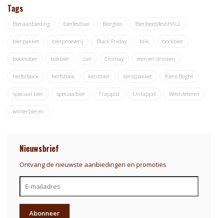
Tags
Bieraanbieding
bierfestival
Bierglas
BierloodsfestiHALL
bierpakket
bierproeverij
Black Friday
blik
bockbier
bocktober
bokbier
can
Chimay
eten en drinken
herfstbock
herfstbok
kerstbier
kerstpakket
Klere Boght
speciaal bier
speciaalbier
Trappist
Untappd
Westvleteren
winterbieren
Nieuwsbrief
Ontvang de nieuwste aanbiedingen en promoties
Abonneer