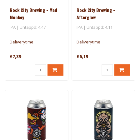
Rock City Brewing - Mad
Rock City Brewing -
Monkey
Afterglow
IPA | Untappd: 4.47
IPA | Untappd: 4.11
Deliverytime
Deliverytime
€7,39
€6,19