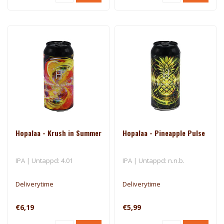
Hopalaa - Krush in Summer
Hopalaa - Pineapple Pulse
IPA | Untappd: 4.01
IPA | Untappd: n.n.b.
Deliverytime
Deliverytime
€6,19
€5,99