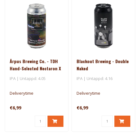
Ārpus Brewing Co. - TDH
Blackout Brewing - Double
Hand-Selected Nectaron X
Naked
Riwaka IPA
IPA | Untappd: 4.05
IPA | Untappd: 4.16
Deliverytime
Deliverytime
€6,99
€6,99