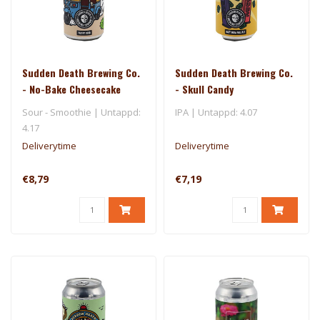
Sudden Death Brewing Co.
Sudden Death Brewing Co.
- No-Bake Cheesecake
- Skull Candy
Sour - Smoothie | Untappd:
IPA | Untappd: 4.07
4.17
Deliverytime
Deliverytime
€8,79
€7,19