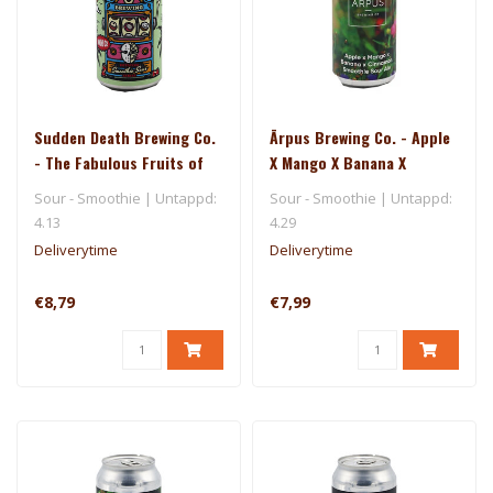
Sudden Death Brewing Co.
Ārpus Brewing Co. - Apple
- The Fabulous Fruits of
X Mango X Banana X
Doom - Doom02
Cinnamon Smoothie Sour
Sour - Smoothie | Untappd:
Sour - Smoothie | Untappd:
Ale
4.13
4.29
Deliverytime
Deliverytime
€8,79
€7,99