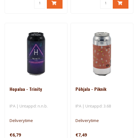
Hopalaa - Trinity
Põhjala - Piknik
IPA | Untappd: n.n.b.
IPA | Untappd: 3.68
Deliverytime
Deliverytime
€6,79
€7,49