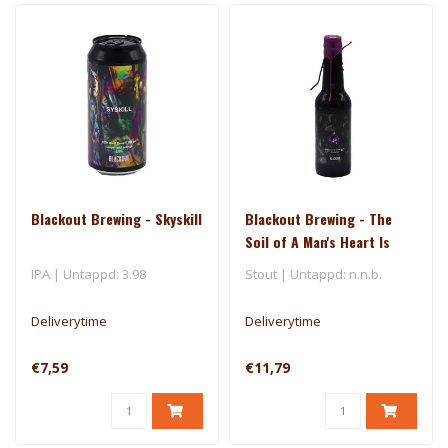
Blackout Brewing - Skyskill
Blackout Brewing - The
Soil of A Man's Heart Is
Stonier
IPA | Untappd: 3.98
Stout | Untappd: n.n.b.
Deliverytime
Deliverytime
€7,59
€11,79