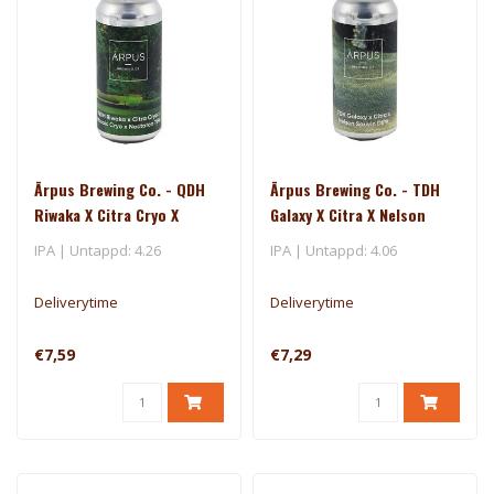
Ārpus Brewing Co. - QDH
Ārpus Brewing Co. - TDH
Riwaka X Citra Cryo X
Galaxy X Citra X Nelson
Mosaic Cryo X Nectaron
Sauvin DIPA
IPA | Untappd: 4.26
IPA | Untappd: 4.06
TIPA
Deliverytime
Deliverytime
€7,59
€7,29