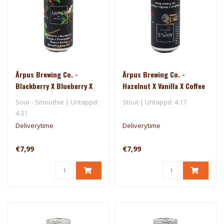
Ārpus Brewing Co. -
Ārpus Brewing Co. -
Blackberry X Blueberry X
Hazelnut X Vanilla X Coffee
Mango X Pineapple X
Ice Cream Stout
Sour - Smoothie | Untappd:
Stout | Untappd: 4.17
Peanut Butter Smoothie
4.31
Sour Ale
Deliverytime
Deliverytime
€7,99
€7,99