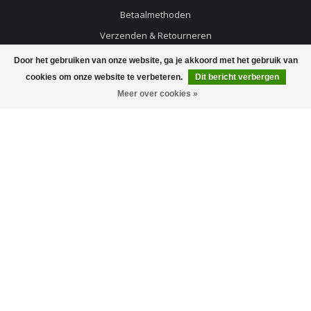
Betaalmethoden
Verzenden & Retourneren
Klantenservice
Door het gebruiken van onze website, ga je akkoord met het gebruik van
Sitemap
cookies om onze website te verbeteren.
Dit bericht verbergen
Meer over cookies »
Spaarprogramma
Winkel
Bierloods Loyal Badge op Untappd
Nix18 - verantwoord alcoholgebruik
Bierproefavonden
Mijn account
Account informatie
Mijn bestellingen
Mijn tickets
Mijn verlanglijst