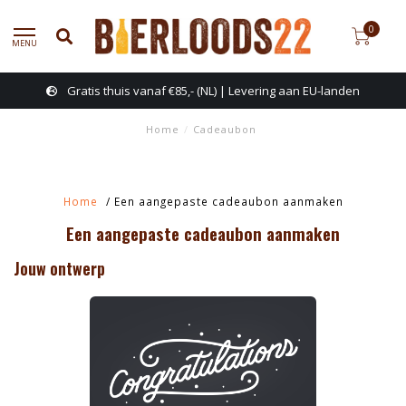
0
MENU
Gratis thuis vanaf €85,- (NL) | Levering aan EU-landen
Home
/
Cadeaubon
Home
/ Een aangepaste cadeaubon aanmaken
Een aangepaste cadeaubon aanmaken
Jouw ontwerp