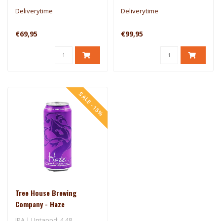
Deliverytime
Deliverytime
€69,95
€99,95
SALE -15%
Tree House Brewing
Company - Haze
IPA | Untappd: 4.48