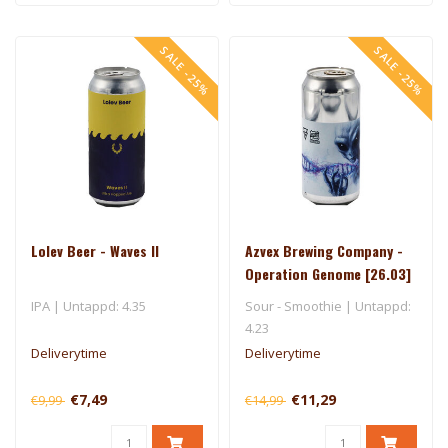
SALE -25%
SALE -25%
Lolev Beer - Waves II
Azvex Brewing Company -
Operation Genome [26.03]
- 450 North
IPA | Untappd: 4.35
Sour - Smoothie | Untappd:
4.23
Deliverytime
Deliverytime
€7,49
€11,29
€9,99
€14,99