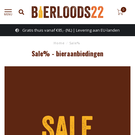
0
MENU
Gratis thuis vanaf €85,- (NL) | Levering aan EU-landen
Home
/
Sale%
Sale% - bieraanbiedingen