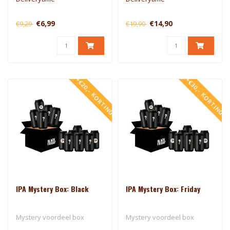
€6,99
€14,90
€9,29
€19,90
+€20,- KORTING
+€30,- KORTING
IPA Mystery Box: Black
IPA Mystery Box: Friday
Mystery voordeel box
Mystery voordeel box