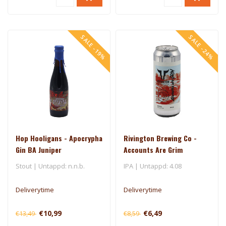
SALE -19%
SALE -24%
Hop Hooligans - Apocrypha
Rivington Brewing Co -
Gin BA Juniper
Accounts Are Grim
Stout | Untappd: n.n.b.
IPA | Untappd: 4.08
Deliverytime
Deliverytime
€10,99
€6,49
€13,49
€8,59