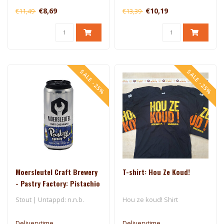
€8,69
€10,19
€11,49
€13,39
SALE -25%
SALE -25%
Moersleutel Craft Brewery
T-shirt: Hou Ze Koud!
- Pastry Factory: Pistachio
Gelato
Stout | Untappd: n.n.b.
Hou ze koud! Shirt
Deliverytime
Deliverytime