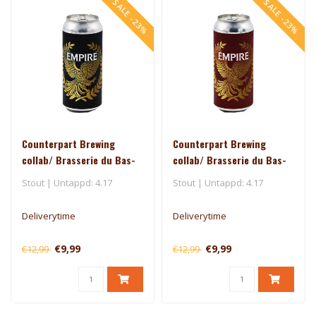
SALE -23%
SALE -23%
Counterpart Brewing
Counterpart Brewing
collab/ Brasserie du Bas-
collab/ Brasserie du Bas-
Canada - Empire
Canada - Empire (Hazelnut
Stout | Untappd: 4.17
Stout | Untappd: 4.17
(Macadamia Nut)
Coffee)
Deliverytime
Deliverytime
€9,99
€9,99
€12,99
€12,99