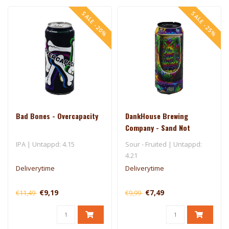
SALE -20%
SALE -25%
Bad Bones - Overcapacity
DankHouse Brewing
Company - Sand Not
Included
IPA | Untappd: 4.15
Sour - Fruited | Untappd:
4.21
Deliverytime
Deliverytime
€9,19
€7,49
€11,49
€9,99