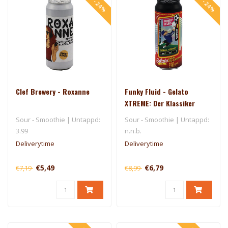
Clef Brewery - Roxanne
Funky Fluid - Gelato
XTREME: Der Klassiker
(Final Eight - Germany)
Sour - Smoothie | Untappd:
Sour - Smoothie | Untappd:
3.99
n.n.b.
Deliverytime
Deliverytime
€5,49
€6,79
€7,19
€8,99