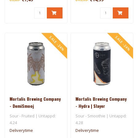
SALE -24%
SALE -24%
Mortalis Brewing Company
Mortalis Brewing Company
- DemiSmooj
- Hydra | Slayer
Sour - Fruited | Untappd:
Sour - Smoothie | Untappd:
4.24
4.28
Deliverytime
Deliverytime