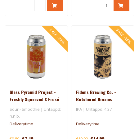
SALE -24%
SALE -25%
Glass Pyramid Project -
Fidens Brewing Co. -
Freshly Squeezed X Frosé
Butchered Dreams
Sour - Smoothie | Untappd:
IPA | Untappd: 4.37
n.n.b.
Deliverytime
Deliverytime
€7,49
€14,99
€9,89
€19,99