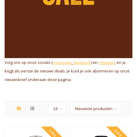
Volg ons op onze socials
(
instagram
,
facebook
)
en
Untappd
,
en je
krijgt als eerste de nieuwe deals. Je kunt je ook abonneren op onze
nieuwsbrief onderaan deze pagina.
SALE -24%
SALE -24%