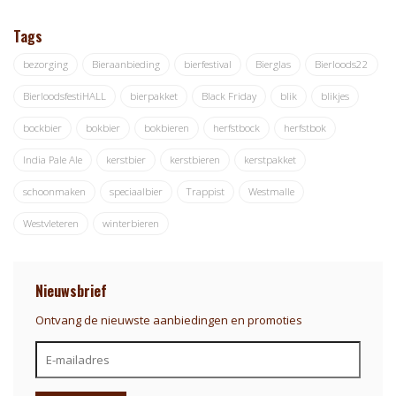
Tags
bezorging
Bieraanbieding
bierfestival
Bierglas
Bierloods22
BierloodsfestiHALL
bierpakket
Black Friday
blik
blikjes
bockbier
bokbier
bokbieren
herfstbock
herfstbok
India Pale Ale
kerstbier
kerstbieren
kerstpakket
schoonmaken
speciaalbier
Trappist
Westmalle
Westvleteren
winterbieren
Nieuwsbrief
Ontvang de nieuwste aanbiedingen en promoties