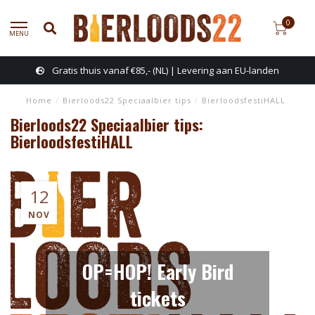
0
MENU
Gratis thuis vanaf €85,- (NL) | Levering aan EU-landen
Home
/
Bierloods22 Speciaalbier tips
/
BierloodsfestiHALL
Bierloods22 Speciaalbier tips:
BierloodsfestiHALL
12
NOV
OP=HOP! Early Bird
tickets