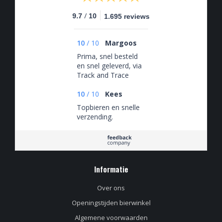
/
9.7
10
1.695 reviews
10
/
10
Margoos
Prima, snel besteld
en snel geleverd, via
Track and Trace
keurig op de hoogte
van waar de
10
/
10
Kees
bestelling zich
Topbieren en snelle
bevond.
verzending.
Informatie
Over ons
Openingstijden bierwinkel
Algemene voorwaarden