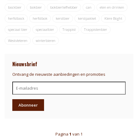
bockbier
bokbier
bokbierliefhebber
can
eten en drinken
herfstbock
herfstbok
kerstbier
kerstpakket
Klere Boght
speciaal bier
speciaalbier
Trappist
Trappistenbier
Westvleteren
winterbieren
Nieuwsbrief
Ontvang de nieuwste aanbiedingen en promoties
Abonneer
Pagina
1
van 1