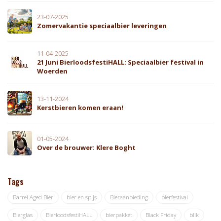
23-07-2025
Zomervakantie speciaalbier leveringen
11-04-2025
21 Juni BierloodsfestiHALL: Speciaalbier festival in
Woerden
13-11-2024
Kerstbieren komen eraan!
01-05-2024
Over de brouwer: Klere Boght
Tags
Barrel Aged Bier
bier en spijs
Bieraanbieding
bierfestival
Bierglas
BierloodsfestiHALL
bierpakket
Black Friday
blik