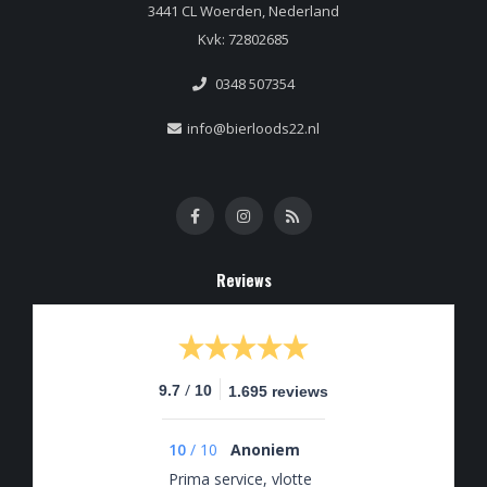
3441 CL Woerden, Nederland
Kvk: 72802685
0348 507354
info@bierloods22.nl
Reviews
/
9.7
10
1.695 reviews
10
/
10
Anoniem
Prima service, vlotte