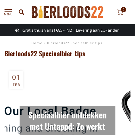
0
MENU
Gratis thuis vanaf €85,- (NL) | Levering aan EU-landen
Home
/
Bierloods22 Speciaalbier tips
Bierloods22 Speciaalbier tips
01
FEB
Speciaalbier ontdekken
met Untappd: Zo werkt