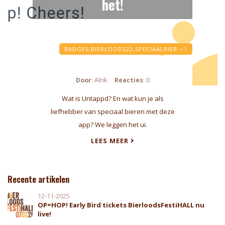
het!
BADGES,
BIERLOODS22,
SPECIAALBIER
+1
Door
: Alrik
Reacties
: 0
Wat is Untappd? En wat kun je als
liefhebber van speciaal bieren met deze
app? We leggen het ui.
LEES MEER
Recente artikelen
12-11-2025
OP=HOP! Early Bird tickets BierloodsFestiHALL nu
live!