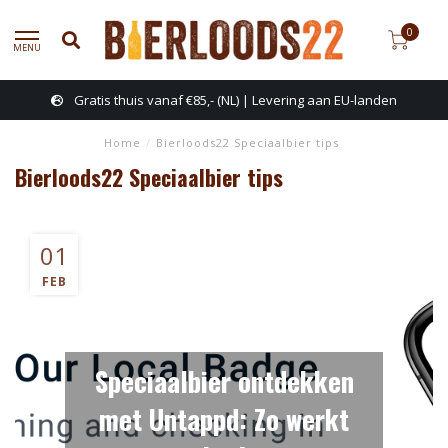
0
MENU
Gratis thuis vanaf €85,- (NL) | Levering aan EU-landen
Home
/
Bierloods22 Speciaalbier tips
Bierloods22 Speciaalbier tips
01
FEB
Speciaalbier ontdekken
met Untappd: Zo werkt