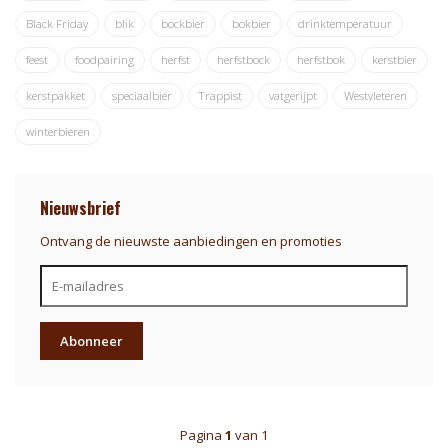
Black Friday
blik
bockbier
bokbier
drinktemperatuur
feest
foodpairing
herfst
herfstbock
herfstbok
kerstbier
kerstpakket
speciaalbier
Trappist
vatgerijpt
Westvleteren
winterbieren
Nieuwsbrief
Ontvang de nieuwste aanbiedingen en promoties
Abonneer
Pagina
1
van 1