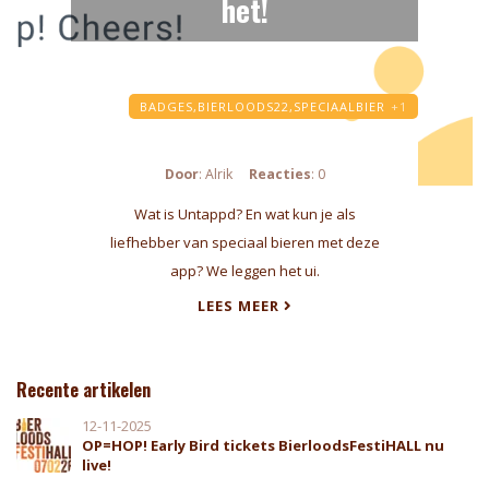
het!
BADGES,
BIERLOODS22,
SPECIAALBIER
+1
Door
: Alrik
Reacties
: 0
Wat is Untappd? En wat kun je als
liefhebber van speciaal bieren met deze
app? We leggen het ui.
LEES MEER
Recente artikelen
12-11-2025
OP=HOP! Early Bird tickets BierloodsFestiHALL nu
live!