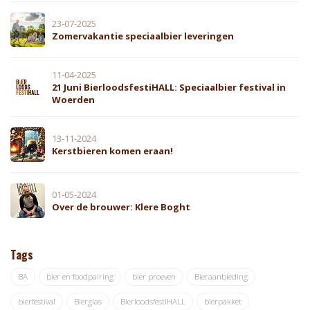
23-07-2025
Zomervakantie speciaalbier leveringen
11-04-2025
21 Juni BierloodsfestiHALL: Speciaalbier festival in
Woerden
13-11-2024
Kerstbieren komen eraan!
01-05-2024
Over de brouwer: Klere Boght
Tags
BA
bier en foodpairing
bier proeven
Bieraanbieding
bierfestival
Bierglas
BierloodsfestiHALL
bierpakket