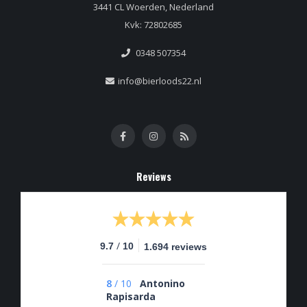
3441 CL Woerden, Nederland
Kvk: 72802685
0348 507354
info@bierloods22.nl
Reviews
/
9.7
10
1.694 reviews
8
/
10
Antonino
Rapisarda