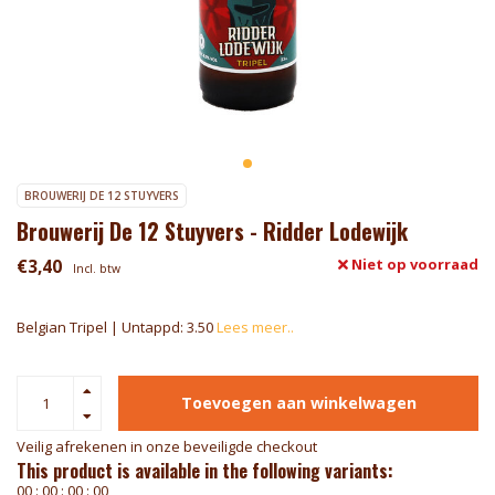
BROUWERIJ DE 12 STUYVERS
Brouwerij De 12 Stuyvers - Ridder Lodewijk
€3,40
Niet op voorraad
Incl. btw
Belgian Tripel | Untappd: 3.50
Lees meer..
Toevoegen aan winkelwagen
Veilig afrekenen in onze beveiligde checkout
This product is available in the following variants:
0
0
:
0
0
:
0
0
:
0
0