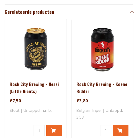
Gerelateerde producten
Rock City Brewing - Nessi
Rock City Brewing - Koene
(Little Giants)
Ridder
€7,50
€3,80
Stout | Untappd: n.n.b.
Belgian Tripel | Untappd:
3.53