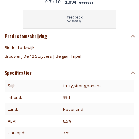
/
9.7
10
1.694 reviews
Productomschrijving
Ridder Lodewijk
Brouwerij De 12 Stuyvers | Belgian Tripel
Specificaties
Stijl:
fruity,strong,banana
Inhoud:
33cl
Land:
Nederland
ABV:
8.5%
Untappd:
3.50