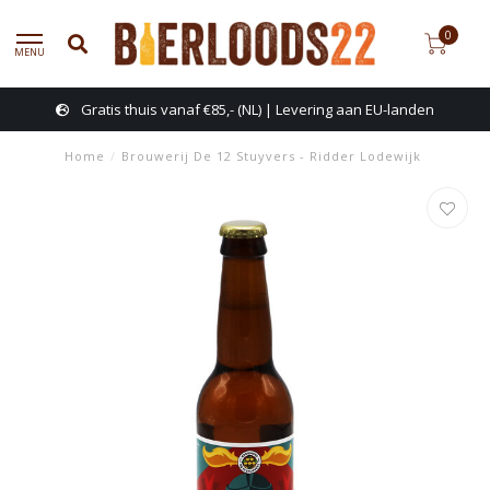
0
MENU
Gratis thuis vanaf €85,- (NL) | Levering aan EU-landen
Home
/
Brouwerij De 12 Stuyvers - Ridder Lodewijk