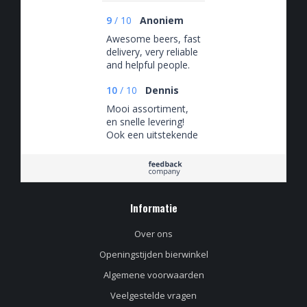
9
/
10
Anoniem
Awesome beers, fast
delivery, very reliable
and helpful people.
10
/
10
Dennis
Mooi assortiment,
en snelle levering!
Ook een uitstekende
klantenservice, die
snel en adequaat
reageert!
Informatie
Over ons
Openingstijden bierwinkel
Algemene voorwaarden
Veelgestelde vragen