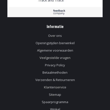
Track and Trace
keurig op de hoogte
van waar de
bestelling zich
bevond.
Informatie
Over ons
Openingstijden bierwinkel
Algemene voorwaarden
Veelgestelde vragen
Privacy Policy
Betaalmethoden
Verzenden & Retourneren
Klantenservice
Sitemap
Spaarprogramma
Winkel