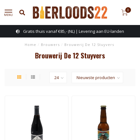
0
MENU
Gratis thuis vanaf €85,- (NL) | Levering aan EU-landen
Home
/
Brouwers
/
Brouwerij De 12 Stuyvers
Brouwerij De 12 Stuyvers