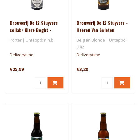
Brouwerij De 12 Stuyvers
Brouwerij De 12 Stuyvers -
collab/ Klere Boght -
Heeren Van Swieten
Mr.Beans BA Japanse
Porter | Untappd: n.n.b.
Belgian Blonde | Untappd:
Bourbon
3.42
Deliverytime
Deliverytime
€25,99
€3,20