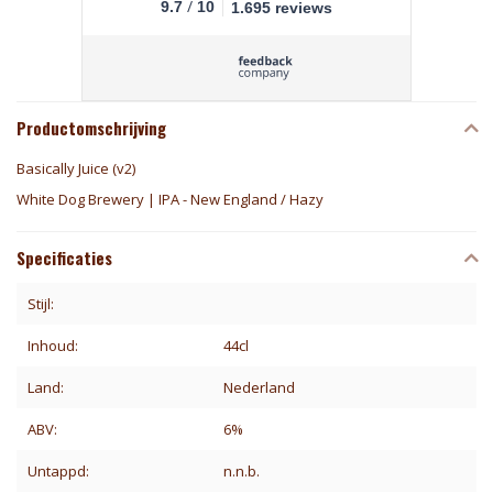
/
9.7
10
1.695 reviews
Productomschrijving
Basically Juice (v2)
White Dog Brewery | IPA - New England / Hazy
Specificaties
Stijl:
Inhoud:
44cl
Land:
Nederland
ABV:
6%
Untappd:
n.n.b.