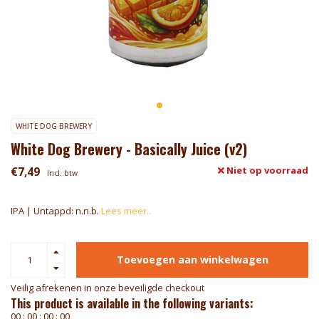
WHITE DOG BREWERY
White Dog Brewery - Basically Juice (v2)
€7,49
Niet op voorraad
Incl. btw
IPA | Untappd: n.n.b.
Lees meer..
Toevoegen aan winkelwagen
Veilig afrekenen in onze beveiligde checkout
This product is available in the following variants:
0
0
:
0
0
:
0
0
:
0
0