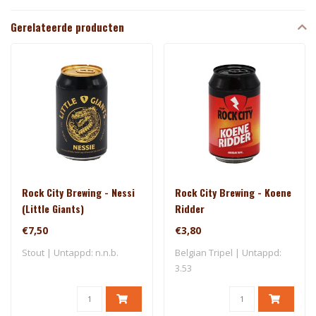
Gerelateerde producten
Rock City Brewing - Nessi
Rock City Brewing - Koene
(Little Giants)
Ridder
€7,50
€3,80
Stout | Untappd: n.n.b.
Belgian Tripel | Untappd:
3.53