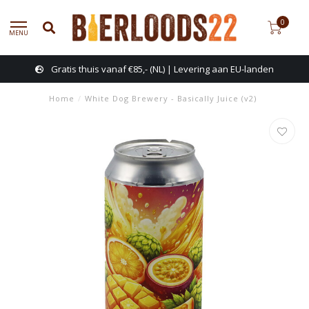
0
MENU
Gratis thuis vanaf €85,- (NL) | Levering aan EU-landen
Home
/
White Dog Brewery - Basically Juice (v2)