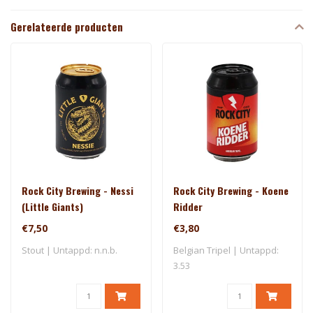
Gerelateerde producten
Rock City Brewing - Nessi
Rock City Brewing - Koene
(Little Giants)
Ridder
€7,50
€3,80
Stout | Untappd: n.n.b.
Belgian Tripel | Untappd:
3.53