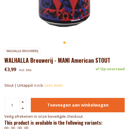
WALHALLA BROUWERIJ
WALHALLA Brouwerij - MANI American STOUT
€3,99
Op voorraad
Incl. btw
Stout | Untappd: n.n.b.
Lees meer..
Toevoegen aan winkelwagen
Veilig afrekenen in onze beveiligde checkout
This product is available in the following variants:
0
0
:
0
0
:
0
0
:
0
0