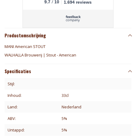
/
9.7
10
1.694 reviews
Productomschrijving
MANI American STOUT
WALHALLA Brouwerij | Stout - American
Specificaties
Stijl:
Inhoud:
33cl
Land:
Nederland
ABV:
5%
Untappd:
5%