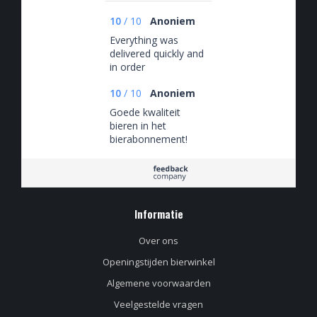
10
/
10
Anoniem
Everything was
delivered quickly and
in order
10
/
10
Anoniem
Goede kwaliteit
bieren in het
bierabonnement!
Informatie
Over ons
Openingstijden bierwinkel
Algemene voorwaarden
Veelgestelde vragen