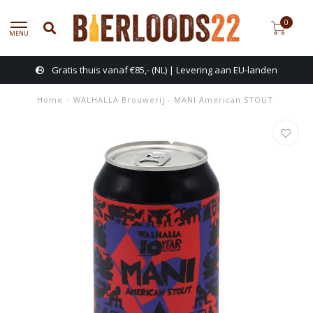
0
MENU
Gratis thuis vanaf €85,- (NL) | Levering aan EU-landen
Home
/
WALHALLA Brouwerij - MANI American STOUT