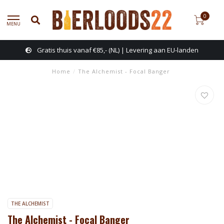
0
MENU
Gratis thuis vanaf €85,- (NL) | Levering aan EU-landen
Home
/
The Alchemist - Focal Banger
THE ALCHEMIST
The Alchemist - Focal Banger