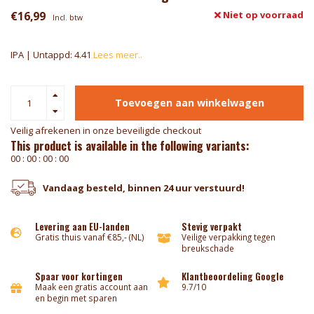
€16,99
Niet op voorraad
Incl. btw
IPA | Untappd: 4.41
Lees meer..
Toevoegen aan winkelwagen
Veilig afrekenen in onze beveiligde checkout
This product is available in the following variants:
0
0
:
0
0
:
0
0
:
0
0
Vandaag besteld, binnen 24 uur verstuurd!
Levering aan EU-landen
Stevig verpakt
Gratis thuis vanaf €85,- (NL)
Veilige verpakking tegen
breukschade
Spaar voor kortingen
Klantbeoordeling Google
Maak een gratis account aan
9.7/10
en begin met sparen