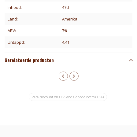
Inhoud:
47cl
Land:
Amerika
ABV:
7%
Untappd:
4.41
Gerelateerde producten
20% discount on USA and Canada beers
(134)