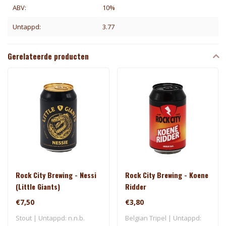
ABV:
10%
Untappd:
3.77
Gerelateerde producten
Rock City Brewing - Nessi
Rock City Brewing - Koene
(Little Giants)
Ridder
€7,50
€3,80
Stout | Untappd: n.n.b.
Belgian Tripel | Untappd: