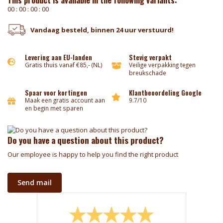
This product is available in the following variants:
0
0
:
0
0
:
0
0
:
0
0
Vandaag besteld, binnen 24 uur verstuurd!
Levering aan EU-landen
Stevig verpakt
Gratis thuis vanaf €85,- (NL)
Veilige verpakking tegen
breukschade
Spaar voor kortingen
Klantbeoordeling Google
Maak een gratis account aan
9.7/10
en begin met sparen
Do you have a question about this product?
Our employee is happy to help you find the right product
Send mail