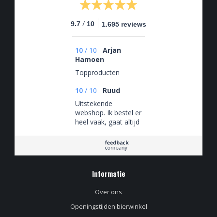
/
9.7
10
1.695 reviews
10
/
10
Arjan
Hamoen
Topproducten
10
/
10
Ruud
Uitstekende
webshop. Ik bestel er
heel vaak, gaat altijd
goed. Vrijdagmiddag
tegen 5en besteld,
zaterdagochtend in
huis. Supersnel!
Informatie
Over ons
Openingstijden bierwinkel