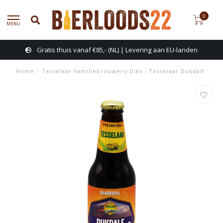
0
MENU
Gratis thuis vanaf €85,- (NL) | Levering aan EU-landen
Home
/
Tesselaar Familiebrouwerij Diks - Tesselaar Dukdalf