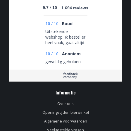
/
9.7
10
1.694 reviews
10
/
10
Ruud
Uitstekende
webshop. Ik bestel er
heel vaak, gaat altijd
goed. Vrijdagmiddag
tegen 5en besteld,
10
/
10
Anoniem
zaterdagochtend in
geweldig geholpen!
huis. Supersnel!
Informatie
Over ons
Openingstijden bierwinkel
Algemene voorwaarden
Veelgestelde vragen