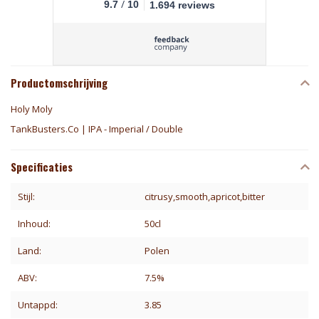
/
9.7
10
1.694 reviews
Productomschrijving
Holy Moly
TankBusters.Co | IPA - Imperial / Double
Specificaties
Stijl:
citrusy,smooth,apricot,bitter
Inhoud:
50cl
Land:
Polen
ABV:
7.5%
Untappd:
3.85