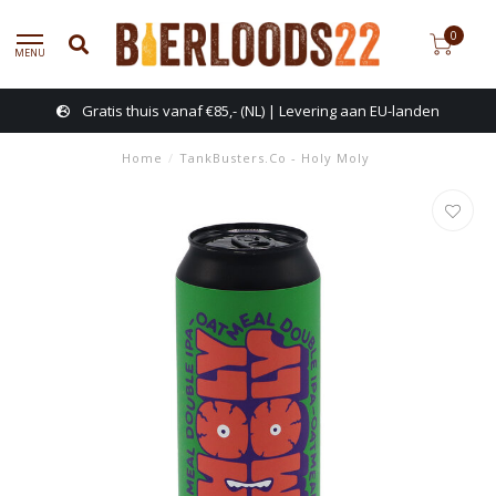
0
MENU
Gratis thuis vanaf €85,- (NL) | Levering aan EU-landen
Home
/
TankBusters.Co - Holy Moly