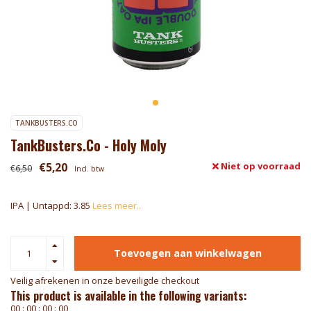
TANKBUSTERS.CO
TankBusters.Co - Holy Moly
€5,20
Niet op voorraad
€6,50
Incl. btw
IPA | Untappd: 3.85
Lees meer..
Toevoegen aan winkelwagen
Veilig afrekenen in onze beveiligde checkout
This product is available in the following variants:
0
0
:
0
0
:
0
0
:
0
0