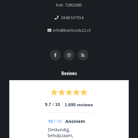
Kvk: 72802685
0348 507354
info@bierloods22.nl
Reviews
/
9.7
10
1.695 reviews
10
/
10
Anoniem
Deskundig,
behulpzaam,