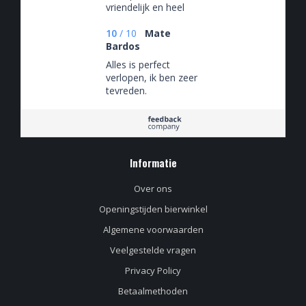
vriendelijk en heel
mooi assortiment.
10
/
10
Mate
Bardos
Alles is perfect
verlopen, ik ben zeer
tevreden.
Informatie
Over ons
Openingstijden bierwinkel
Algemene voorwaarden
Veelgestelde vragen
Privacy Policy
Betaalmethoden