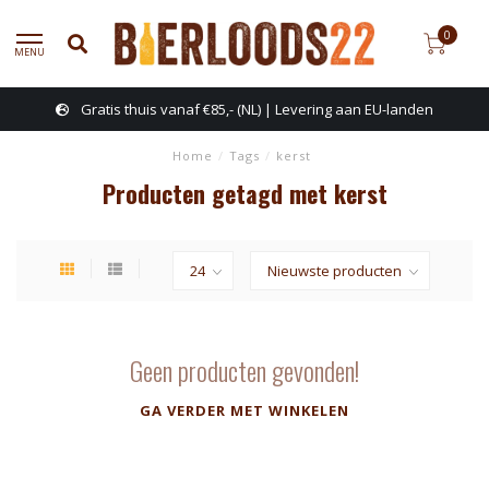
0
MENU
Gratis thuis vanaf €85,- (NL) | Levering aan EU-landen
Home
/
Tags
/
kerst
Producten getagd met kerst
Geen producten gevonden!
GA VERDER MET WINKELEN