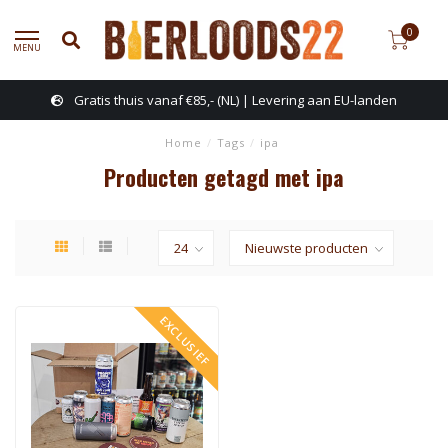
0
MENU
Gratis thuis vanaf €85,- (NL) | Levering aan EU-landen
Home
/
Tags
/
ipa
Producten getagd met ipa
EXCLUSIEF