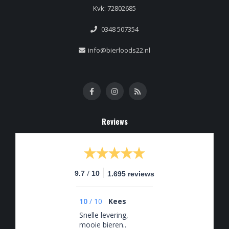
Kvk: 72802685
0348 507354
info@bierloods22.nl
Reviews
/
9.7
10
1.695 reviews
10
/
10
Kees
Snelle levering,
mooie bieren..