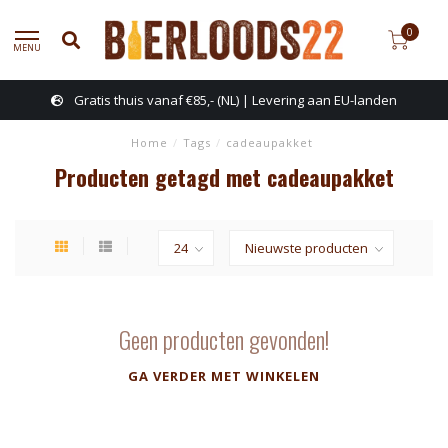
0
MENU
Gratis thuis vanaf €85,- (NL) | Levering aan EU-landen
Home
/
Tags
/
cadeaupakket
Producten getagd met cadeaupakket
Geen producten gevonden!
GA VERDER MET WINKELEN