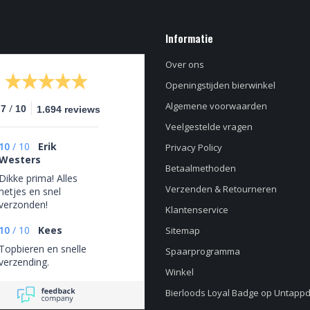
Informatie
Over ons
Openingstijden bierwinkel
Algemene voorwaarden
/
.7
10
1.694 reviews
Veelgestelde vragen
10
/
10
Erik
Privacy Policy
Westers
Betaalmethoden
Dikke prima! Alles
Verzenden & Retourneren
netjes en snel
verzonden!
Klantenservice
10
/
10
Kees
Sitemap
Topbieren en snelle
Spaarprogramma
verzending.
Winkel
Bierloods Loyal Badge op Untapp