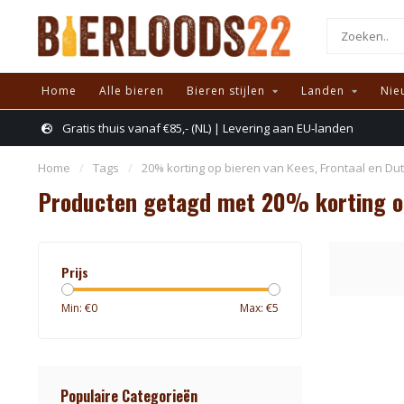
Home
Alle bieren
Bieren stijlen
Landen
Nie
Gratis thuis vanaf €85,- (NL) | Levering aan EU-landen
Home
/
Tags
/
20% korting op bieren van Kees, Frontaal en Du
Producten getagd met 20% korting op
Prijs
Min: €
0
Max: €
5
Populaire Categorieën