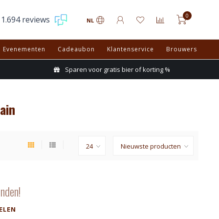
0
1.694 reviews
NL
Evenementen
Cadeaubon
Klantenservice
Brouwers
Sparen voor gratis bier of korting %
ain
nden!
ELEN