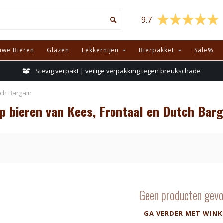
9.7
uwe Bieren
Glazen
Lekkernijen
Bierpakket
Sale%
Stevig verpakt | veilige verpakking tegen breukschade
tch Bargain
 bieren van Kees, Frontaal en Dutch Barg
Geen producten gevo
GA VERDER MET WINK