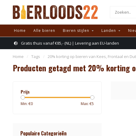
Home
Alle bieren
Bieren stijlen
Landen
Nie
Gratis thuis vanaf €85,- (NL) | Levering aan EU-landen
Home
/
Tags
/
20% korting op bieren van Kees, Frontaal en Du
Producten getagd met 20% korting op
Prijs
Min: €
0
Max: €
5
Populaire Categorieën