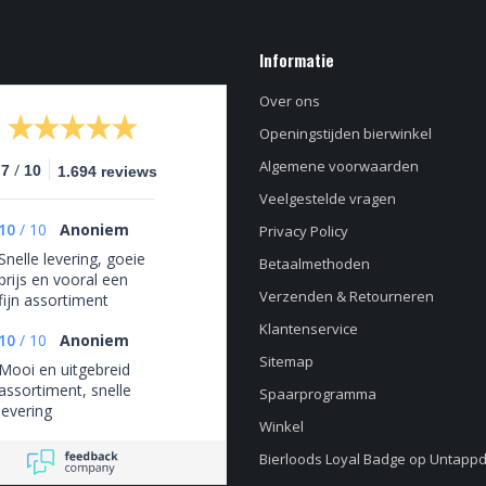
Informatie
Over ons
Openingstijden bierwinkel
Algemene voorwaarden
/
.7
10
1.694 reviews
Veelgestelde vragen
10
/
10
Anoniem
Privacy Policy
Snelle levering, goeie
Betaalmethoden
prijs en vooral een
Verzenden & Retourneren
fijn assortiment
Klantenservice
10
/
10
Anoniem
Sitemap
Mooi en uitgebreid
assortiment, snelle
Spaarprogramma
levering
Winkel
Bierloods Loyal Badge op Untapp