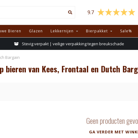
9.7
uwe Bieren
Glazen
Lekkernijen
Bierpakket
Sale%
Stevig verpakt | veilige verpakking tegen breukschade
tch Bargain
 bieren van Kees, Frontaal en Dutch Barg
Geen producten gevo
GA VERDER MET WINK