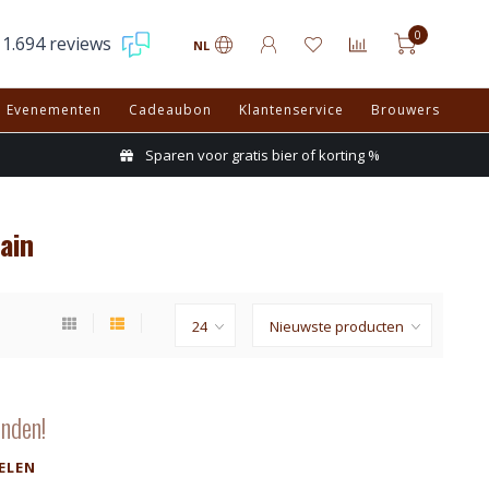
0
1.694 reviews
NL
Evenementen
Cadeaubon
Klantenservice
Brouwers
Sparen voor gratis bier of korting %
ain
nden!
ELEN