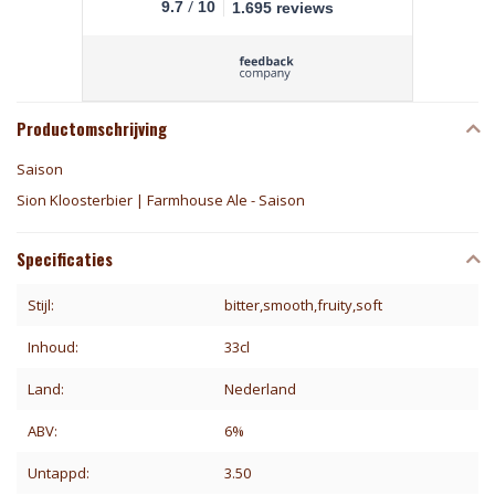
/
9.7
10
1.695 reviews
Productomschrijving
Saison
Sion Kloosterbier | Farmhouse Ale - Saison
Specificaties
Stijl:
bitter,smooth,fruity,soft
Inhoud:
33cl
Land:
Nederland
ABV:
6%
Untappd:
3.50