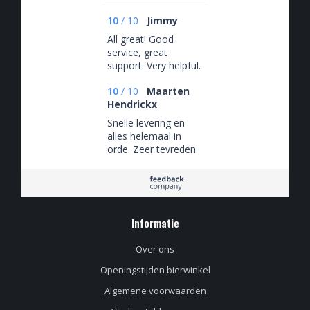
10
/
10
Jimmy
All great! Good
service, great
support. Very helpful.
10
/
10
Maarten
Hendrickx
Snelle levering en
alles helemaal in
orde. Zeer tevreden
met mijn bestelling.
Informatie
Over ons
Openingstijden bierwinkel
Algemene voorwaarden