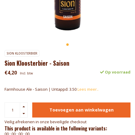
SION KLOOSTERBIER
Sion Kloosterbier - Saison
€4,20
Op voorraad
Incl. btw
Farmhouse Ale - Saison | Untappd: 3.50
Lees meer..
Toevoegen aan winkelwagen
Veilig afrekenen in onze beveiligde checkout
This product is available in the following variants:
0
0
:
0
0
:
0
0
:
0
0