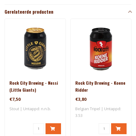
Gerelateerde producten
Rock City Brewing - Nessi
Rock City Brewing - Koene
(Little Giants)
Ridder
€7,50
€3,80
Stout | Untappd: n.n.b.
Belgian Tripel | Untappd:
3.53