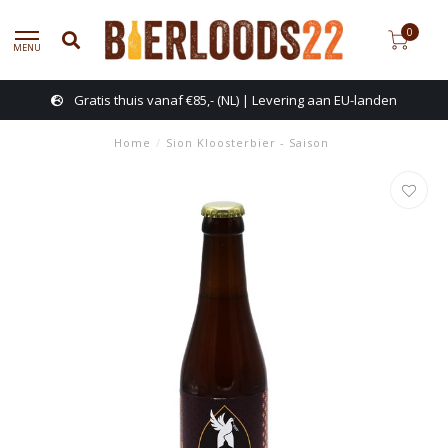
0
MENU
Gratis thuis vanaf €85,- (NL) | Levering aan EU-landen
Home
/
Sion Kloosterbier - Saison