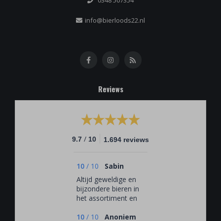
info@bierloods22.nl
Reviews
/
9.7
10
1.694 reviews
10
/
10
Sabin
Altijd geweldige en
bijzondere bieren in
het assortiment en
de personeel is erg
vriendelijk en weet
10
/
10
Anoniem