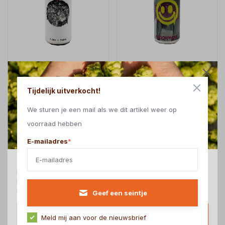
MUZA BREWING CO - FLORA
MUZA BREWING CO -
/ FAUNA
ENDORPHINE
Tijdelijk uitverkocht!
€5,69
€5,89
Sour - Smoothie | Untappd:
Sour - Smoothie | Untappd:
We sturen je een mail als we dit artikel weer op
4.34
4.31
voorraad hebben
E-mailadres
*
Direct korting ontvangen?
Meld je aan voor onze nieuwsbrief en ontvang direct een
kortingscode voor 5% korting op alles. *Uitgezonderd Sale
items en cadeaubonnen.
Geef een seintje
Ja, wil ik!
Meld mij aan voor de nieuwsbrief