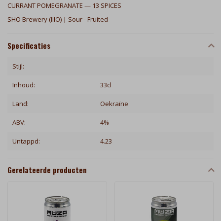
CURRANT POMEGRANATE — 13 SPICES
SHO Brewery (IIIO) | Sour - Fruited
Specificaties
Stijl:
Inhoud:
33cl
Land:
Oekraïne
ABV:
4%
Untappd:
4.23
Gerelateerde producten