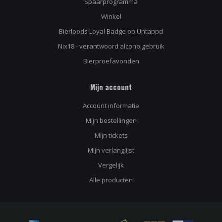
Spaarprogramma
Winkel
Bierloods Loyal Badge op Untappd
Nix18 - verantwoord alcoholgebruik
Bierproefavonden
Mijn account
Naam
*
Account informatie
Mijn bestellingen
E-mailadres
*
Mijn tickets
Mijn verlanglijst
Vergelijk
Bericht
*
Alle producten