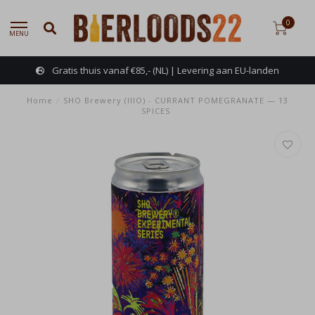
0
MENU
Gratis thuis vanaf €85,- (NL) | Levering aan EU-landen
Home
/
SHO Brewery (IIIO) - CURRANT POMEGRANATE — 13
SPICES