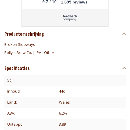
/
9.7
10
1.695 reviews
Productomschrijving
Broken Sideways
Polly's Brew Co. | IPA - Other
Specificaties
Stijl:
Inhoud:
44cl
Land:
Wales
ABV:
6.2%
Untappd:
3.89