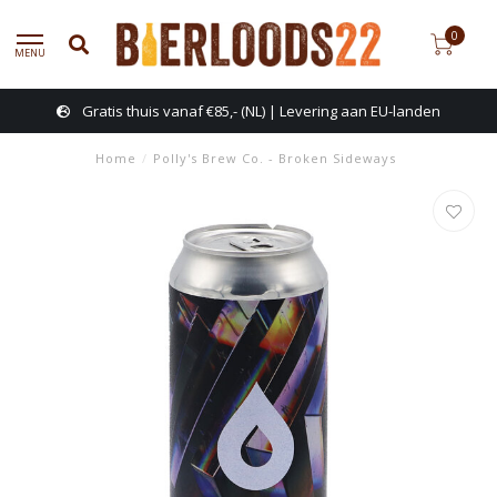
0
MENU
Gratis thuis vanaf €85,- (NL) | Levering aan EU-landen
Home
/
Polly's Brew Co. - Broken Sideways