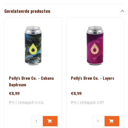
Gerelateerde producten
Polly's Brew Co. - Cabana
Polly's Brew Co. - Layers
Daydream
€8,99
€8,99
IPA | Untappd: n.n.b.
IPA | Untappd: 3.97