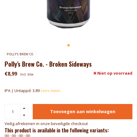
POLLY'S BREW CO.
Polly's Brew Co. - Broken Sideways
€8,99
Niet op voorraad
Incl. btw
IPA | Untappd: 3.89
Lees meer..
Toevoegen aan winkelwagen
Veilig afrekenen in onze beveiligde checkout
This product is available in the following variants:
0
0
:
0
0
:
0
0
:
0
0