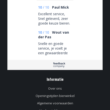
10
/
10
Paul Mick
Excellent service,
Snel geleverd, zeer
goede keuze bieren.
10
/
10
Wout van
der Pas
Snelle en goede
service, je voelt je
een gewaardeerde
klant. Daarnaast een
assortiment craft- en
speciaalbier waar je
u tegen zegt!
Informatie
Over ons
Openingstijden bierwinkel
Algemene voorwaarden