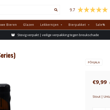
9.7
uwe Bieren
Glazen
Lekkernijen
Bierpakket
Sale%
Stevig verpakt | veilige verpakking tegen breukschade
eries)
PÕHJALA
€9,99
Stout | Unt