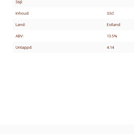
Stijl:
Inhoud:
33cl
Land:
Estland
ABV:
13.5%
Untappd:
4.14