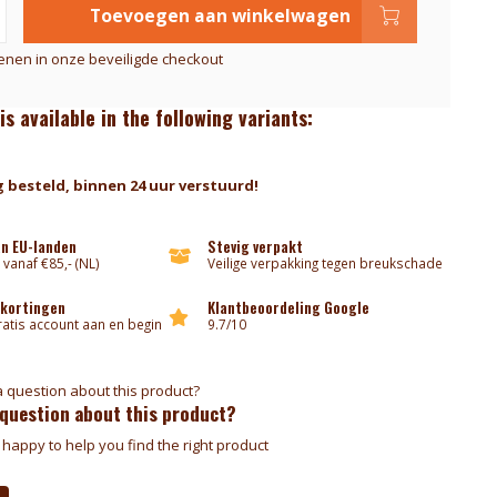
Toevoegen aan winkelwagen
kenen in onze beveiligde checkout
is available in the following variants:
 besteld, binnen 24 uur verstuurd!
an EU-landen
Stevig verpakt
 vanaf €85,- (NL)
Veilige verpakking tegen breukschade
 kortingen
Klantbeoordeling Google
atis account aan en begin
9.7/10
 question about this product?
happy to help you find the right product