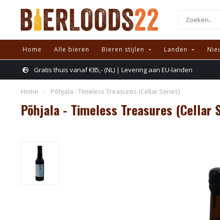
Home
Alle bieren
Bieren stijlen
Landen
Nie
Gratis thuis vanaf €85,- (NL) | Levering aan EU-landen
Home
/
Põhjala - Timeless Treasures (Cellar Series)
Põhjala - Timeless Treasures (Cellar S