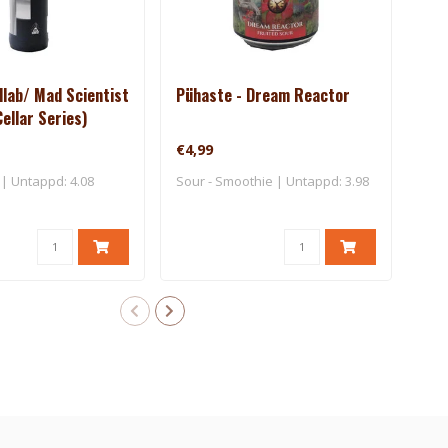
llab/ Mad Scientist
Pühaste - Dream Reactor
Püh
Cellar Series)
€4,99
€3,
| Untappd: 4.08
Sour - Smoothie | Untappd: 3.98
Köls