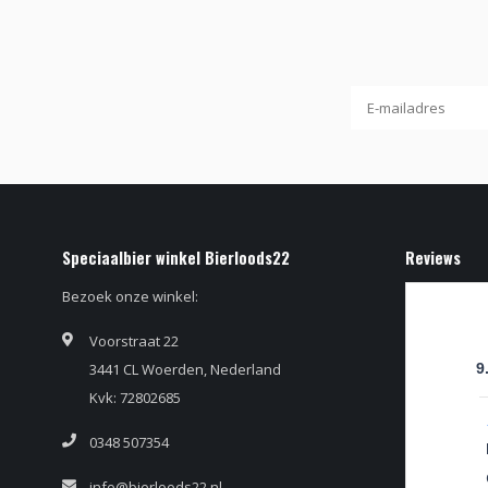
Speciaalbier winkel Bierloods22
Reviews
Bezoek onze winkel:
Voorstraat 22
3441 CL Woerden, Nederland
9
Kvk: 72802685
0348 507354
info@bierloods22.nl