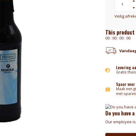
Veilig afre
This product 
0
0
:
0
0
:
0
0
:
0
0
Vandaag
Levering a
Gratis thuis
Spaar voor
Maak een gr
met sparen
Do you have a
Our employee is 