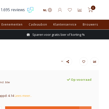
0
1.695 reviews
NL
Evenementen
Cadeaubon
Klantenservice
Brouwers
Sparen voor gratis bier of korting %
Op voorraad
Incl. btw
appd: 4.14
Lees meer..