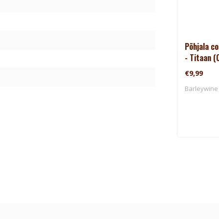
Põhjala co
- Titaan (
€9,99
Barleywine 