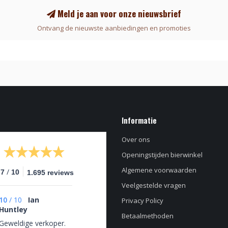
Meld je aan voor onze nieuwsbrief
Ontvang de nieuwste aanbiedingen en promoties
Informatie
Over ons
Openingstijden bierwinkel
Algemene voorwaarden
/
.7
10
1.695 reviews
Veelgestelde vragen
10
/
10
Ian
Privacy Policy
Huntley
Betaalmethoden
Geweldige verkoper.