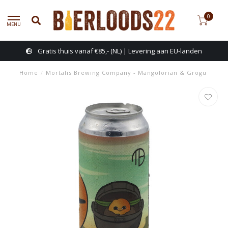
0
MENU
Gratis thuis vanaf €85,- (NL) | Levering aan EU-landen
Home
/
Mortalis Brewing Company - Mangolorian & Grogu