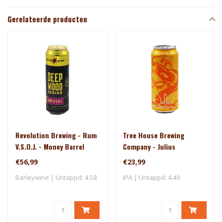
Gerelateerde producten
Revolution Brewing - Rum
Tree House Brewing
V.S.O.J. - Money Barrel
Company - Julius
(2025)
€56,99
€23,99
Barleywine | Untappd: 4.58
IPA | Untappd: 4.49