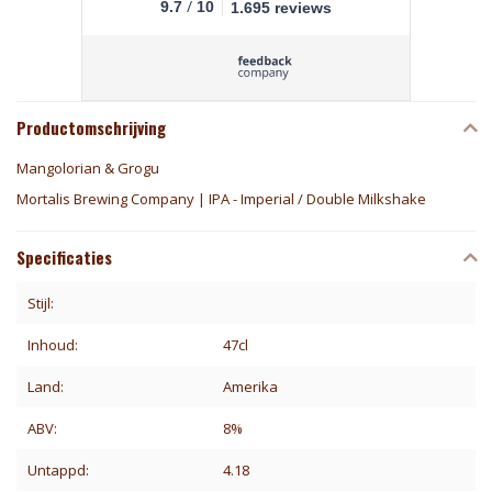
/
9.7
10
1.695 reviews
Productomschrijving
Mangolorian & Grogu
Mortalis Brewing Company | IPA - Imperial / Double Milkshake
Specificaties
Stijl:
Inhoud:
47cl
Land:
Amerika
ABV:
8%
Untappd:
4.18