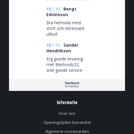
10
/
10
Bengt
Edvinsson
Bra hemsida med
stort och intressant
utbud
10
/
10
Sander
Hendriksen
Erg goede ervaring
met Bierloods22,
snel goede service
en goede bieren.
Informatie
Over ons
Openingstijden bierwinkel
Algemene voorwaarden