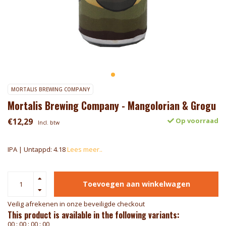
MORTALIS BREWING COMPANY
Mortalis Brewing Company - Mangolorian & Grogu
€12,29
Op voorraad
Incl. btw
IPA | Untappd: 4.18
Lees meer..
Toevoegen aan winkelwagen
Veilig afrekenen in onze beveiligde checkout
This product is available in the following variants:
0
0
:
0
0
:
0
0
:
0
0