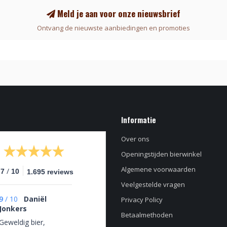
Meld je aan voor onze nieuwsbrief
Ontvang de nieuwste aanbiedingen en promoties
Informatie
Over ons
Openingstijden bierwinkel
Algemene voorwaarden
/
.7
10
1.695 reviews
Veelgestelde vragen
9
/
10
Daniël
Privacy Policy
Jonkers
Betaalmethoden
Geweldig bier,