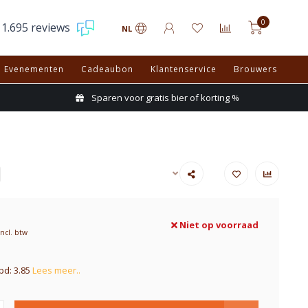
0
1.695 reviews
NL
Evenementen
Cadeaubon
Klantenservice
Brouwers
Sparen voor gratis bier of korting %
Niet op voorraad
Incl. btw
pd: 3.85
Lees meer..