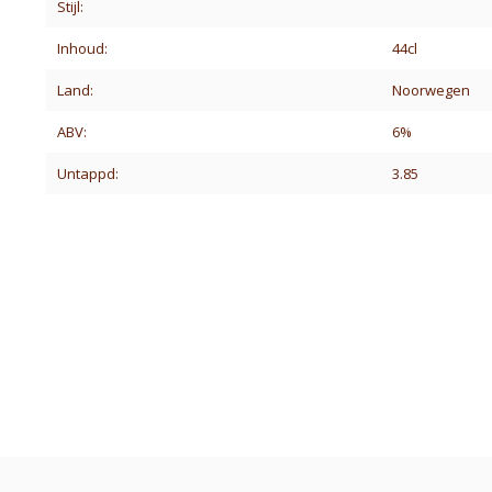
Stijl:
Inhoud:
44cl
Land:
Noorwegen
ABV:
6%
Untappd:
3.85