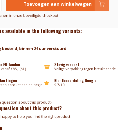
Toevoegen aan winkelwagen
kenen in onze beveiligde checkout
is available in the following variants:
 besteld, binnen 24 uur verstuurd!
an EU-landen
Stevig verpakt
 vanaf €85,- (NL)
Veilige verpakking tegen breukschade
 kortingen
Klantbeoordeling Google
atis account aan en begin
9.7/10
 question about this product?
happy to help you find the right product