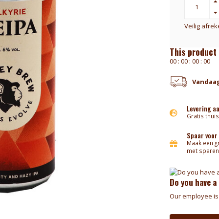
Veilig afre
This product 
0
0
:
0
0
:
0
0
:
0
0
Vandaag
Levering a
Gratis thuis
Spaar voor
Maak een gr
met sparen
Do you have a
Our employee is 