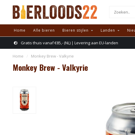
Home
Alle bieren
Bieren stijlen
Landen
Nie
Gratis thuis vanaf €85,- (NL) | Levering aan EU-landen
Home
/
Monkey Brew - Valkyrie
Monkey Brew - Valkyrie