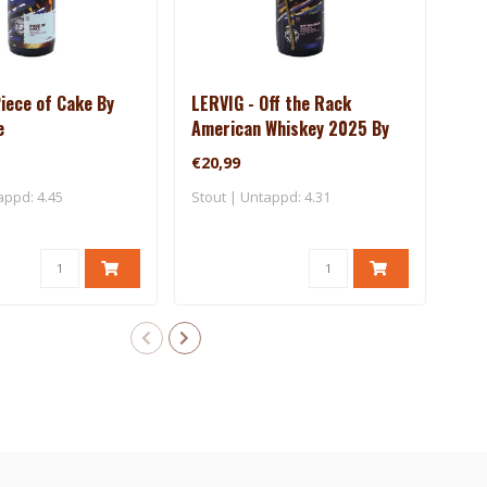
iece of Cake By
LERVIG - Off the Rack
Sal
e
American Whiskey 2025 By
Rackhouse
€20,99
€36
appd: 4.45
Stout | Untappd: 4.31
Stou