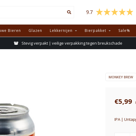
9.7
uwe Bieren
Glazen
Lekkernijen
Bierpakket
Sale%
Stevig verpakt | veilige verpakking tegen breukschade
MONKEY BREW
€5,99
IPA | Untap