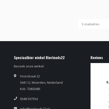
Speciaalbier winkel Bierloods22
Reviews
Bezoek onze winkel:
Voorstraat 22
3441 CL Woerden, Nederland
9
Kvk: 72802685
0348 507354
info@bierloods22.nl