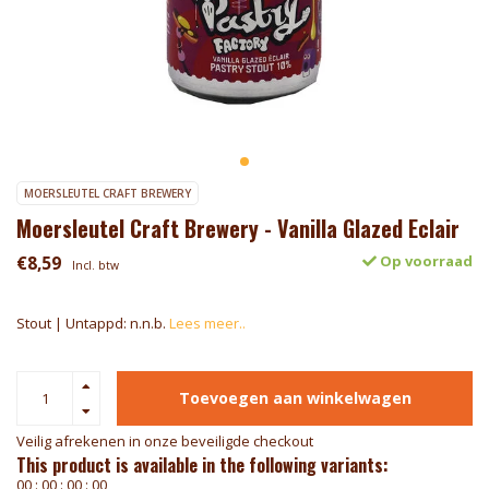
MOERSLEUTEL CRAFT BREWERY
Moersleutel Craft Brewery - Vanilla Glazed Eclair
€8,59
Op voorraad
Incl. btw
Stout | Untappd: n.n.b.
Lees meer..
Toevoegen aan winkelwagen
Veilig afrekenen in onze beveiligde checkout
This product is available in the following variants:
0
0
:
0
0
:
0
0
:
0
0