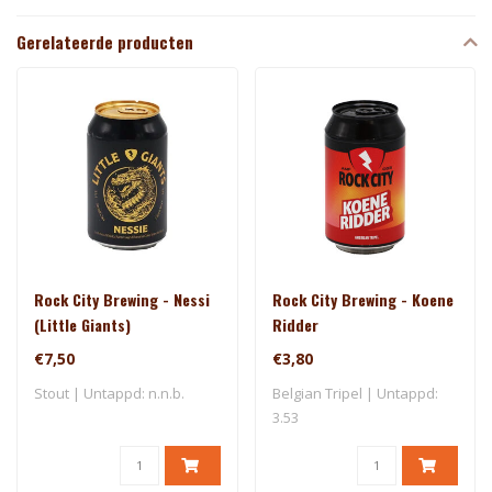
Gerelateerde producten
Rock City Brewing - Nessi
Rock City Brewing - Koene
(Little Giants)
Ridder
€7,50
€3,80
Stout | Untappd: n.n.b.
Belgian Tripel | Untappd:
3.53