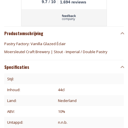
/
9.7
10
1.694 reviews
Productomschrijving
Pastry Factory: Vanilla Glazed Éclair
Moersleutel Craft Brewery | Stout - Imperial / Double Pastry
Specificaties
Stijl:
Inhoud:
44cl
Land:
Nederland
ABV:
10%
Untappd:
n.n.b.