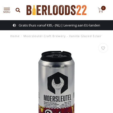
0
MENU
Gratis thuis vanaf €85,- (NL) | Levering aan EU-landen
Home
/
Moersleutel Craft Brewery - Vanilla Glazed Eclair