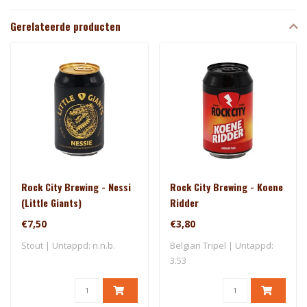
Gerelateerde producten
Rock City Brewing - Nessi
Rock City Brewing - Koene
(Little Giants)
Ridder
€7,50
€3,80
Stout | Untappd: n.n.b.
Belgian Tripel | Untappd:
3.53