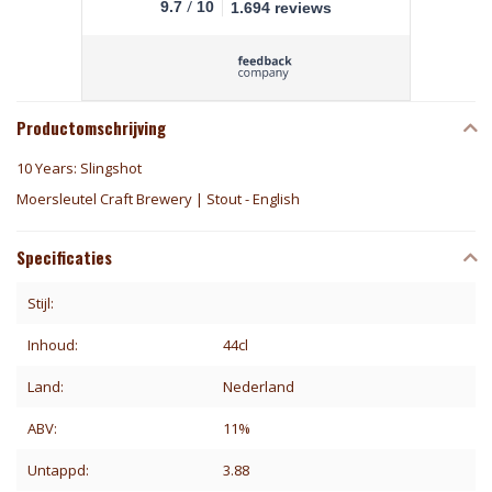
/
9.7
10
1.694 reviews
Productomschrijving
10 Years: Slingshot
Moersleutel Craft Brewery | Stout - English
Specificaties
Stijl:
Inhoud:
44cl
Land:
Nederland
ABV:
11%
Untappd:
3.88