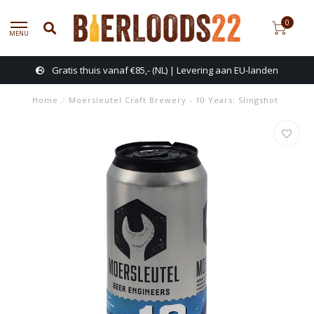
0
MENU
Gratis thuis vanaf €85,- (NL) | Levering aan EU-landen
Home
/
Moersleutel Craft Brewery - 10 Years: Slingshot