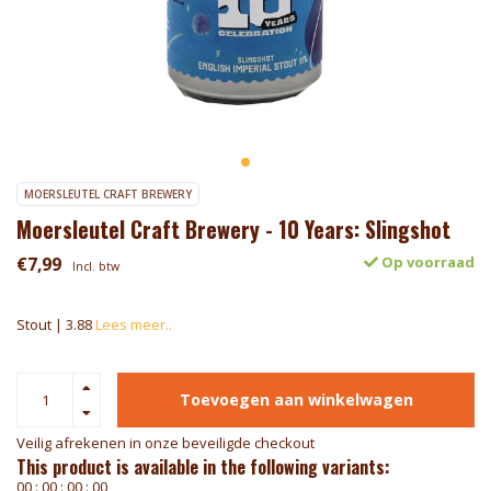
MOERSLEUTEL CRAFT BREWERY
Moersleutel Craft Brewery - 10 Years: Slingshot
€7,99
Op voorraad
Incl. btw
Stout | 3.88
Lees meer..
Toevoegen aan winkelwagen
Veilig afrekenen in onze beveiligde checkout
This product is available in the following variants:
0
0
:
0
0
:
0
0
:
0
0