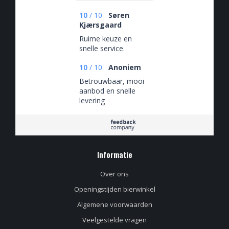
10
/
10
Søren
Kjærsgaard
Ruime keuze en
snelle service.
10
/
10
Anoniem
Betrouwbaar, mooi
aanbod en snelle
levering
Informatie
Over ons
Openingstijden bierwinkel
Algemene voorwaarden
Veelgestelde vragen