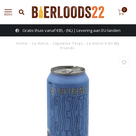
0
MENU
Gratis thuis vanaf €85,- (NL) | Levering aan EU-landen
Home
/
Le Ketch - Capitaine Terps - Le Ketch X All My
Friends