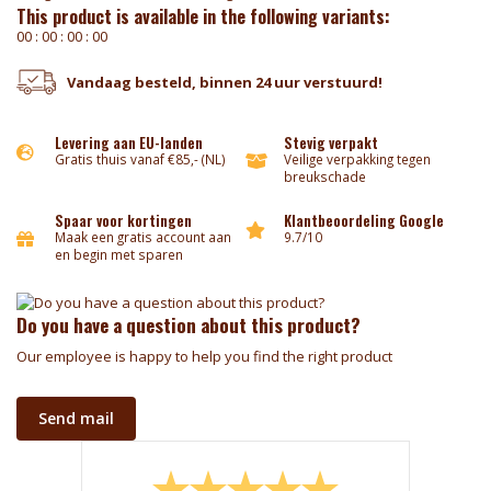
This product is available in the following variants:
0
0
:
0
0
:
0
0
:
0
0
Vandaag besteld, binnen 24 uur verstuurd!
Levering aan EU-landen
Stevig verpakt
Gratis thuis vanaf €85,- (NL)
Veilige verpakking tegen
breukschade
Spaar voor kortingen
Klantbeoordeling Google
Maak een gratis account aan
9.7/10
en begin met sparen
Do you have a question about this product?
Our employee is happy to help you find the right product
Send mail