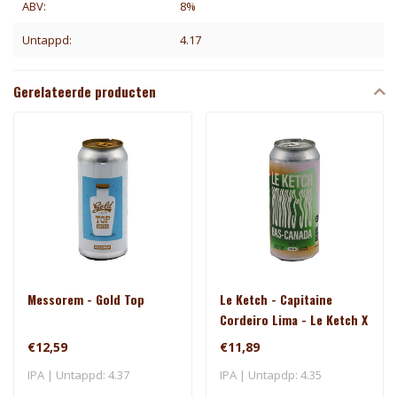
ABV:
8%
Untappd:
4.17
Gerelateerde producten
Messorem - Gold Top
Le Ketch - Capitaine
Cordeiro Lima - Le Ketch X
Brasserie Du Bas-Canada
€12,59
€11,89
IPA | Untappd: 4.37
IPA | Untapdp: 4.35