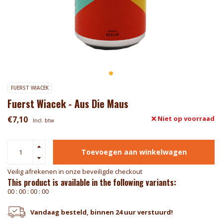
FUERST WIACEK
Fuerst Wiacek - Aus Die Maus
€7,10
Niet op voorraad
Incl. btw
Toevoegen aan winkelwagen
Veilig afrekenen in onze beveiligde checkout
This product is available in the following variants:
0
0
:
0
0
:
0
0
:
0
0
Vandaag besteld, binnen 24 uur verstuurd!