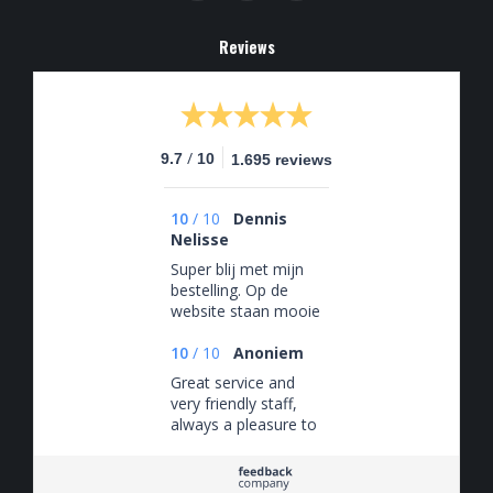
Reviews
/
9.7
10
1.695 reviews
10
/
10
Dennis
Nelisse
Super blij met mijn
bestelling. Op de
website staan mooie
bieren van
verschillende bier
10
/
10
Anoniem
stijlen en
Great service and
brouwerijen. Fijn is
very friendly staff,
ook de optie om de
always a pleasure to
bezorging gratis op
shop at their store.
te halen als je dit zou
Highly
willen. Voor de
recommended!