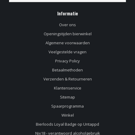
bierliefhebber is er
genoeg te vinden
dus ga zo door.
Informatie
Over ons
Openingstijden bierwinkel
Algemene voorwaarden
Veelgestelde vragen
Privacy Policy
Betaalmethoden
Verzenden & Retourneren
Klantenservice
Sitemap
Spaarprogramma
Winkel
Bierloods Loyal Badge op Untappd
Nix18 - verantwoord alcoholgebruik