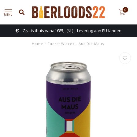
0
MENU
Gratis thuis vanaf €85,- (NL) | Levering aan EU-landen
Home
/
Fuerst Wiacek - Aus Die Maus