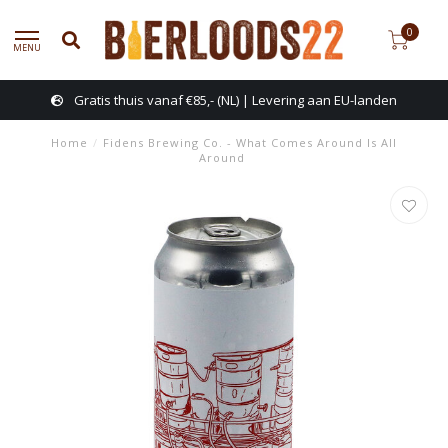
0
MENU
Gratis thuis vanaf €85,- (NL) | Levering aan EU-landen
Home
/
Fidens Brewing Co. - What Comes Around Is All
Around