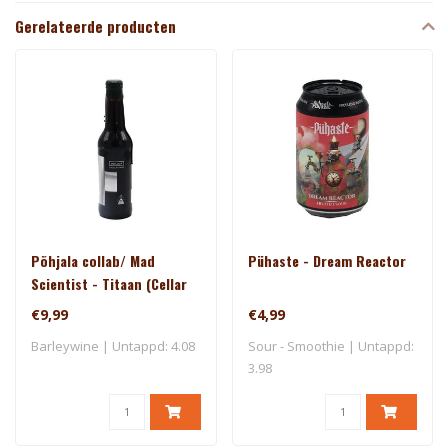
Gerelateerde producten
Põhjala collab/ Mad
Pühaste - Dream Reactor
Scientist - Titaan (Cellar
Series)
€9,99
€4,99
Barleywine | Untappd: 4.08
Sour - Smoothie | Untappd:
3.98