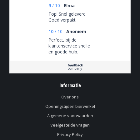
9
/
10
Elma
Top! Snel geleverd.
Goed verpakt.
10
/
10
Anoniem
Perfect, bij de
klantenservice snelle
en goede hulp.
Biertjes fantastisch
Informatie
Over ons
Openingstijden bierwinkel
Algemene voorwaarden
Veelgestelde vragen
Privacy Policy