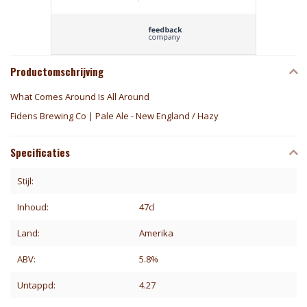
Productomschrijving
What Comes Around Is All Around
Fidens Brewing Co | Pale Ale - New England / Hazy
Specificaties
Stijl:
Inhoud:
47cl
Land:
Amerika
ABV:
5.8%
Untappd:
4.27