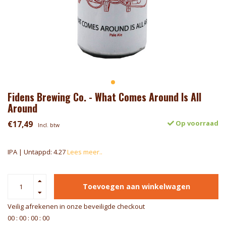
Fidens Brewing Co. - What Comes Around Is All
Around
€17,49
Op voorraad
Incl. btw
IPA | Untappd: 4.27
Lees meer..
Toevoegen aan winkelwagen
Veilig afrekenen in onze beveiligde checkout
0
0
:
0
0
:
0
0
:
0
0