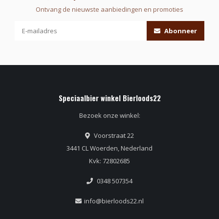
Ontvang de nieuwste aanbiedingen en promoties
Abonneer
Speciaalbier winkel Bierloods22
Bezoek onze winkel:
Voorstraat 22
3441 CL Woerden, Nederland
Kvk: 72802685
0348 507354
info@bierloods22.nl