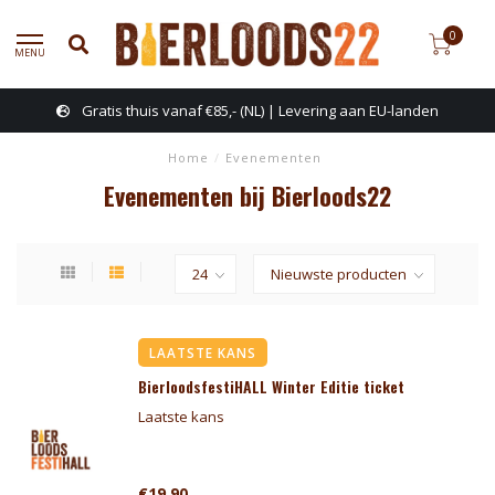
0
MENU
Gratis thuis vanaf €85,- (NL) | Levering aan EU-landen
Home
/
Evenementen
Evenementen bij Bierloods22
LAATSTE KANS
BierloodsfestiHALL Winter Editie ticket
Laatste kans
€19,90