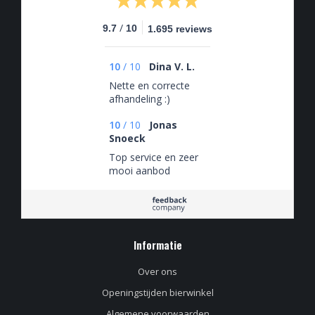
/
9.7
10
1.695 reviews
10
/
10
Dina V. L.
Nette en correcte
afhandeling :)
10
/
10
Jonas
Snoeck
Top service en zeer
mooi aanbod
Informatie
Over ons
Openingstijden bierwinkel
Algemene voorwaarden