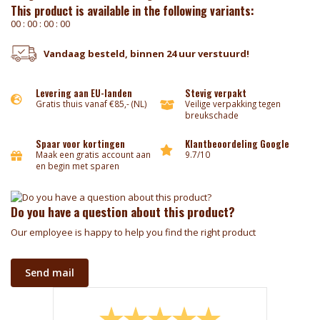
This product is available in the following variants:
0
0
:
0
0
:
0
0
:
0
0
Vandaag besteld, binnen 24 uur verstuurd!
Levering aan EU-landen
Stevig verpakt
Gratis thuis vanaf €85,- (NL)
Veilige verpakking tegen
breukschade
Spaar voor kortingen
Klantbeoordeling Google
Maak een gratis account aan
9.7/10
en begin met sparen
Do you have a question about this product?
Our employee is happy to help you find the right product
Send mail