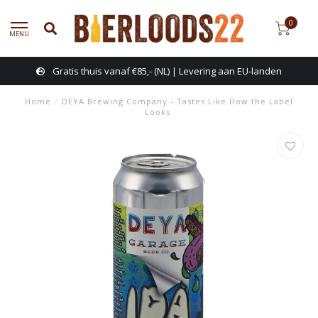
0
MENU
Gratis thuis vanaf €85,- (NL) | Levering aan EU-landen
Home
/
DEYA Brewing Company - Tastes Like How the Label
Looks