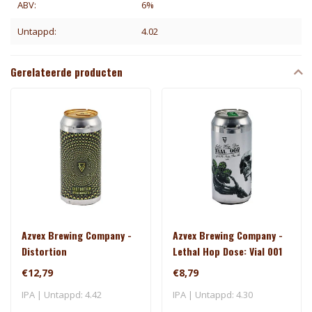
ABV:
6%
Untappd:
4.02
Gerelateerde producten
Azvex Brewing Company -
Azvex Brewing Company -
Distortion
Lethal Hop Dose: Vial 001
€12,79
€8,79
IPA | Untappd: 4.42
IPA | Untappd: 4.30