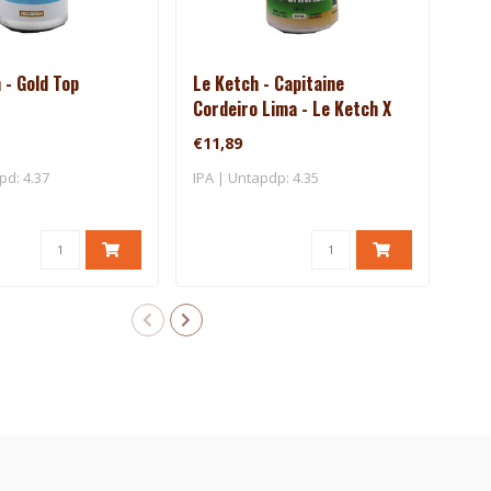
- Gold Top
Le Ketch - Capitaine
Le 
Cordeiro Lima - Le Ketch X
Le 
Brasserie Du Bas-Canada
€11,89
€11
pd: 4.37
IPA | Untapdp: 4.35
IPA 