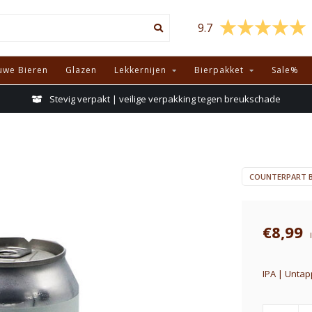
9.7
uwe Bieren
Glazen
Lekkernijen
Bierpakket
Sale%
Stevig verpakt | veilige verpakking tegen breukschade
COUNTERPART 
€8,99
IPA | Untap