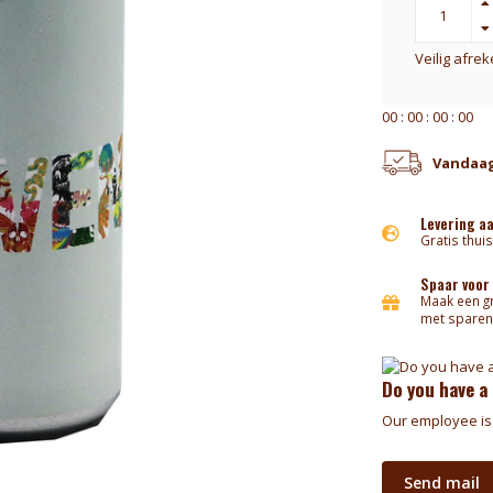
Veilig afre
0
0
:
0
0
:
0
0
:
0
0
Vandaag
Levering a
Gratis thuis
Spaar voor
Maak een gr
met sparen
Do you have a
Our employee is 
Send mail