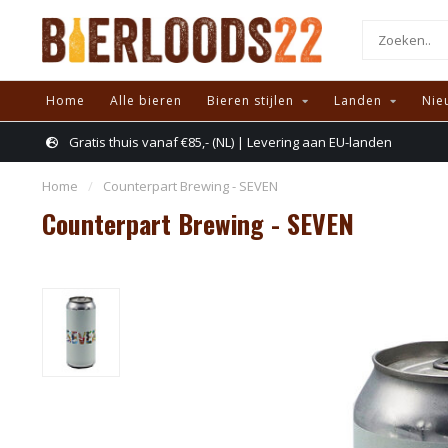
Home
Alle bieren
Bieren stijlen
Landen
Nie
Gratis thuis vanaf €85,- (NL) | Levering aan EU-landen
Home
/
Counterpart Brewing - SEVEN
Counterpart Brewing - SEVEN