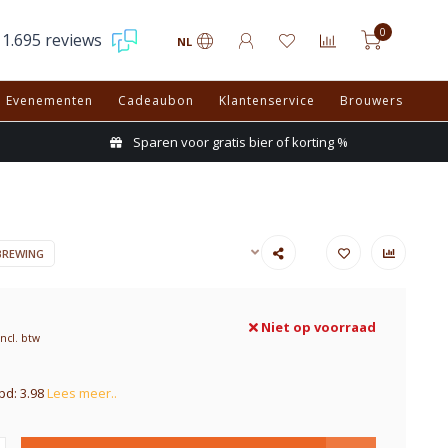
0
1.695 reviews
NL
Evenementen
Cadeaubon
Klantenservice
Brouwers
Sparen voor gratis bier of korting %
BREWING
Niet op voorraad
Incl. btw
pd: 3.98
Lees meer..