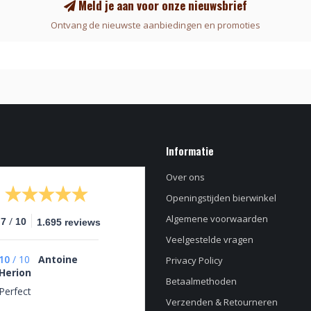
Meld je aan voor onze nieuwsbrief
Ontvang de nieuwste aanbiedingen en promoties
Informatie
Over ons
Openingstijden bierwinkel
Algemene voorwaarden
/
.7
10
1.695 reviews
Veelgestelde vragen
10
/
10
Antoine
Privacy Policy
Herion
Betaalmethoden
Perfect
Verzenden & Retourneren