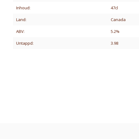
Inhoud:
47cl
Land:
Canada
ABV:
5.2%
Untappd:
3.98