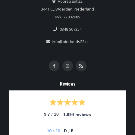
Voorstraat 22
3441 CL Woerden, Nederland
Kvk: 72802685
0348 507354
info@bierloods22.nl
Reviews
/
9.7
10
1.694 reviews
10
/
10
D J B