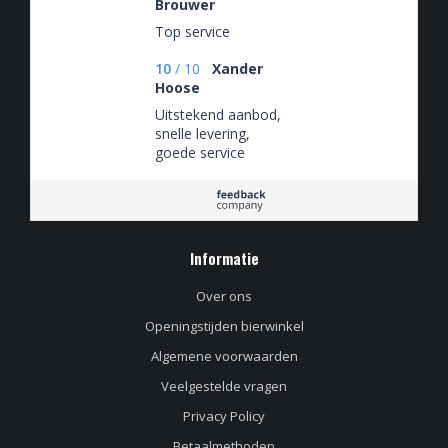
Brouwer
Top service
10
/
10
Xander
Hoose
Uitstekend aanbod,
snelle levering,
goede service
Informatie
Over ons
Openingstijden bierwinkel
Algemene voorwaarden
Veelgestelde vragen
Privacy Policy
Betaalmethoden