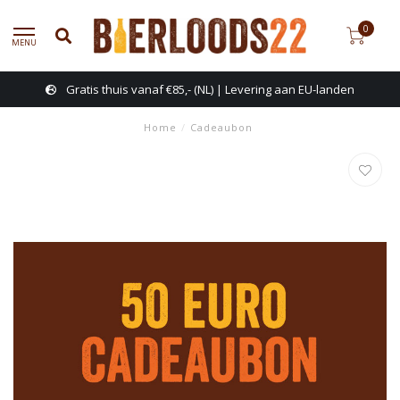
0
MENU
Gratis thuis vanaf €85,- (NL) | Levering aan EU-landen
Home
/
Cadeaubon