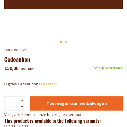
BIERLOODS22
Cadeaubon
€50,00
Op voorraad
Incl. btw
Digitale Cadeaubon
Lees meer..
Toevoegen aan winkelwagen
Veilig afrekenen in onze beveiligde checkout
This product is available in the following variants:
0
0
:
0
0
:
0
0
:
0
0