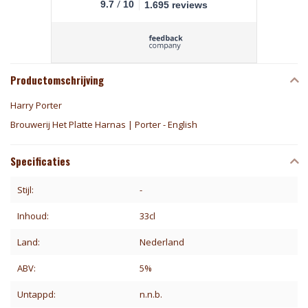
/
9.7
10
1.695 reviews
Productomschrijving
Harry Porter
Brouwerij Het Platte Harnas | Porter - English
Specificaties
Stijl:
-
Inhoud:
33cl
Land:
Nederland
ABV:
5%
Untappd:
n.n.b.