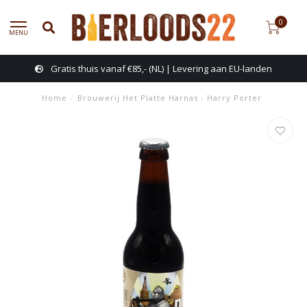
0
MENU
Gratis thuis vanaf €85,- (NL) | Levering aan EU-landen
Home
/
Brouwerij Het Platte Harnas - Harry Porter