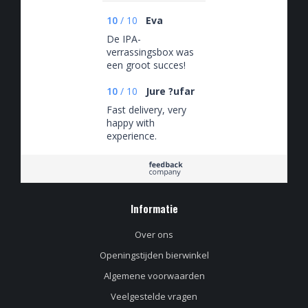
10
/
10
Eva
De IPA-
verrassingsbox was
een groot succes!
Ideaal ook dat je de
waarde van het
10
/
10
Jure ?ufar
pakket kunt kiezen :)
Fast delivery, very
happy with
experience.
Informatie
Over ons
Openingstijden bierwinkel
Algemene voorwaarden
Veelgestelde vragen