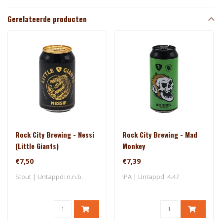
Gerelateerde producten
Rock City Brewing - Nessi
Rock City Brewing - Mad
(Little Giants)
Monkey
€7,50
€7,39
Stout | Untappd: n.n.b.
IPA | Untappd: 4.47