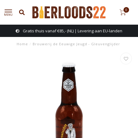
0
MENU
Gratis thuis vanaf €85,- (NL) | Levering aan EU-landen
Home
/
Brouwerij de Eeuwige Jeugd - Gleuvenglijder