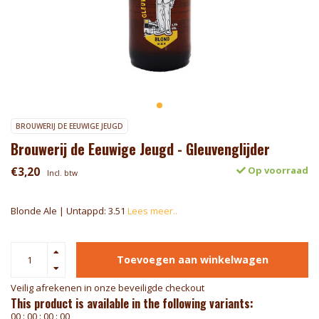
BROUWERIJ DE EEUWIGE JEUGD
Brouwerij de Eeuwige Jeugd - Gleuvenglijder
€3,20
Op voorraad
Incl. btw
Blonde Ale | Untappd: 3.51
Lees meer..
Toevoegen aan winkelwagen
Veilig afrekenen in onze beveiligde checkout
This product is available in the following variants:
0
0
:
0
0
:
0
0
:
0
0