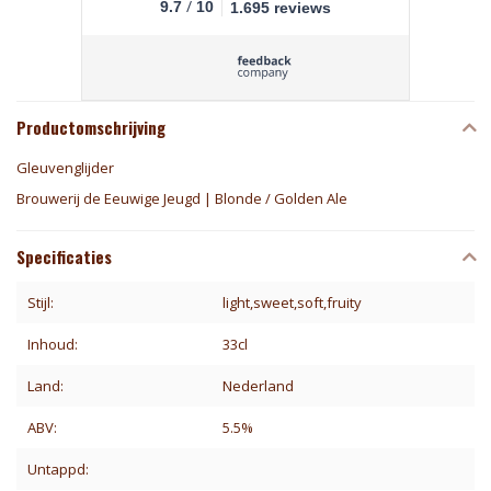
/
9.7
10
1.695 reviews
Productomschrijving
Gleuvenglijder
Brouwerij de Eeuwige Jeugd | Blonde / Golden Ale
Specificaties
Stijl:
light,sweet,soft,fruity
Inhoud:
33cl
Land:
Nederland
ABV:
5.5%
Untappd: