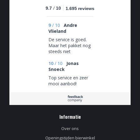
/
9.7
10
1.695 reviews
9
/
10
Andre
Vlieland
De service is goed.
Maar het pakket nog
steeds niet
afgeleverd via
PostNL deze is nu 7
10
/
10
Jonas
dagen onderweg en
Snoeck
zie geen bezorgdag
Top service en zeer
en tijd
mooi aanbod!
Informatie
Over ons
Openingstijden bierwinkel