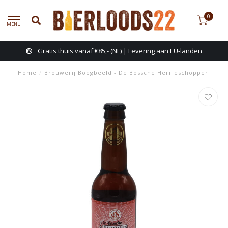
0
MENU
Gratis thuis vanaf €85,- (NL) | Levering aan EU-landen
Home
/
Brouwerij Boegbeeld - De Bossche Herrieschopper