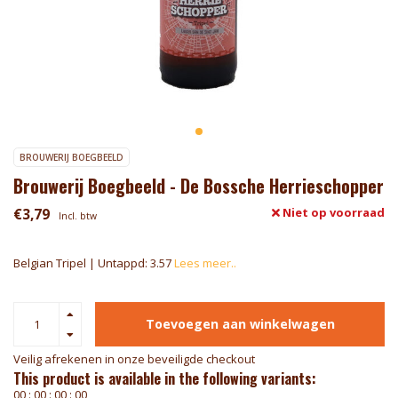
BROUWERIJ BOEGBEELD
Brouwerij Boegbeeld - De Bossche Herrieschopper
€3,79
Niet op voorraad
Incl. btw
Belgian Tripel | Untappd: 3.57
Lees meer..
Toevoegen aan winkelwagen
Veilig afrekenen in onze beveiligde checkout
This product is available in the following variants:
0
0
:
0
0
:
0
0
:
0
0