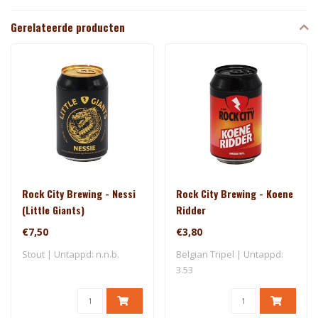
Gerelateerde producten
Rock City Brewing - Nessi
Rock City Brewing - Koene
(Little Giants)
Ridder
€7,50
€3,80
Stout | Untappd: n.n.b.
Belgian Tripel | Untappd:
3.53