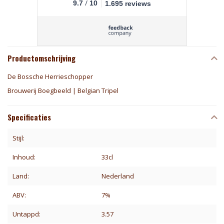
/
9.7
10
1.695 reviews
Productomschrijving
De Bossche Herrieschopper
Brouwerij Boegbeeld | Belgian Tripel
Specificaties
Stijl:
Inhoud:
33cl
Land:
Nederland
ABV:
7%
Untappd:
3.57