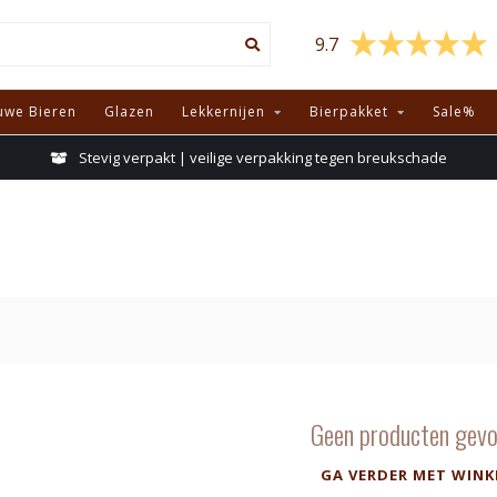
9.7
uwe Bieren
Glazen
Lekkernijen
Bierpakket
Sale%
Stevig verpakt | veilige verpakking tegen breukschade
Geen producten gevo
GA VERDER MET WINK