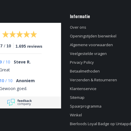
Informatie
Over ons
Openingstijden bierwinkel
Algemene voorwaarden
/
.7
10
1.695 reviews
Veelgestelde vragen
9
/
10
Steve R.
Privacy Policy
Great
Betaalmethoden
Verzenden & Retourneren
10
/
10
Anoniem
Gewoon goed.
Klantenservice
Sitemap
Spaarprogramma
Winkel
Bierloods Loyal Badge op Untapp