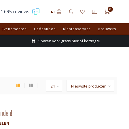
0
1.695 reviews
NL
Evenementen
Cadeaubon
Klantenservice
Brouwers
Sparen voor gratis bier of korting %
nden!
ELEN