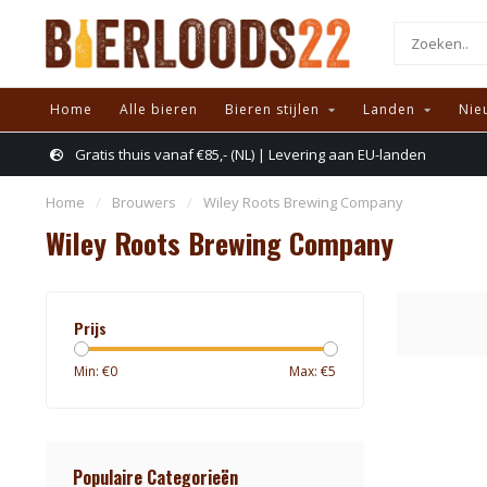
Home
Alle bieren
Bieren stijlen
Landen
Nie
Gratis thuis vanaf €85,- (NL) | Levering aan EU-landen
Home
/
Brouwers
/
Wiley Roots Brewing Company
Wiley Roots Brewing Company
Prijs
Min: €
0
Max: €
5
Populaire Categorieën