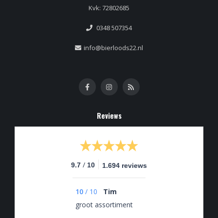
Kvk: 72802685
0348 507354
info@bierloods22.nl
Reviews
/
9.7
10
1.694 reviews
10
/
10
Tim
groot assortiment