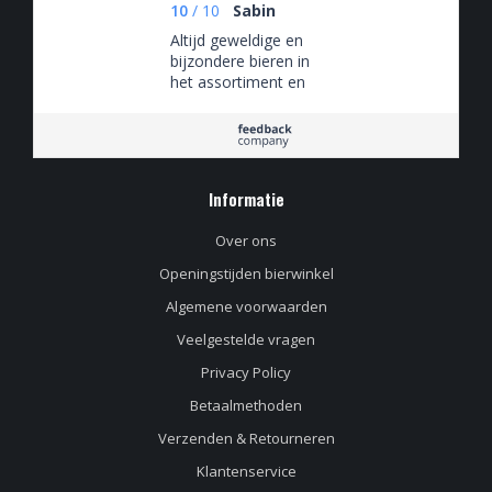
10
/
10
Sabin
Altijd geweldige en
bijzondere bieren in
het assortiment en
de personeel is erg
vriendelijk en weet
alles over bier!
Informatie
Over ons
Openingstijden bierwinkel
Algemene voorwaarden
Veelgestelde vragen
Privacy Policy
Betaalmethoden
Verzenden & Retourneren
Klantenservice