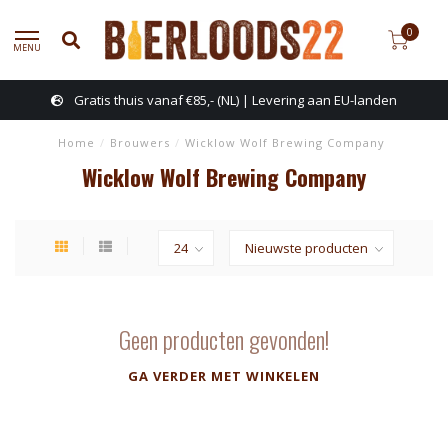
0
MENU
Gratis thuis vanaf €85,- (NL) | Levering aan EU-landen
Home
/
Brouwers
/
Wicklow Wolf Brewing Company
Wicklow Wolf Brewing Company
Geen producten gevonden!
GA VERDER MET WINKELEN