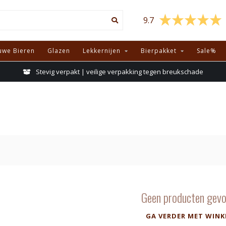
9.7
uwe Bieren
Glazen
Lekkernijen
Bierpakket
Sale%
Stevig verpakt | veilige verpakking tegen breukschade
Geen producten gevo
GA VERDER MET WINK