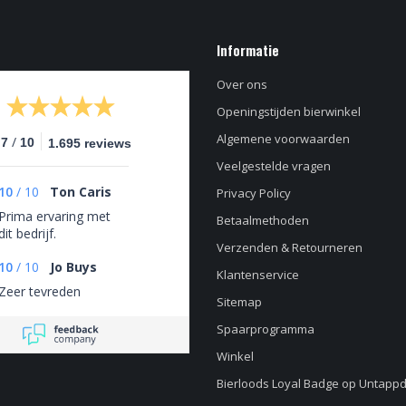
Informatie
Over ons
Openingstijden bierwinkel
Algemene voorwaarden
/
.7
10
1.695 reviews
Veelgestelde vragen
10
/
10
Ton Caris
Privacy Policy
Prima ervaring met
Betaalmethoden
dit bedrijf.
Verzenden & Retourneren
10
/
10
Jo Buys
Klantenservice
Zeer tevreden
Sitemap
Spaarprogramma
Winkel
Bierloods Loyal Badge op Untapp