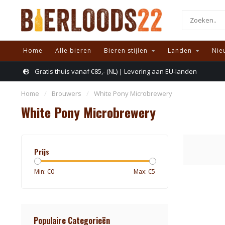
Home
Alle bieren
Bieren stijlen
Landen
Nie
Gratis thuis vanaf €85,- (NL) | Levering aan EU-landen
Home
/
Brouwers
/
White Pony Microbrewery
White Pony Microbrewery
Prijs
Min: €
0
Max: €
5
Populaire Categorieën