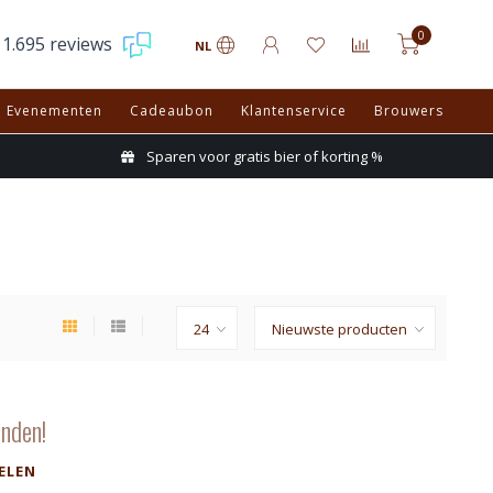
0
1.695 reviews
NL
Evenementen
Cadeaubon
Klantenservice
Brouwers
Sparen voor gratis bier of korting %
nden!
ELEN