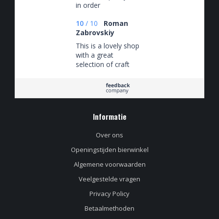
in order
10
/
10
Roman
Zabrovskiy
This is a lovely shop
with a great
selection of craft
beers. The staff
know their beer
pretty well, and the
delivery is super
smooth and always
Informatie
on time. I definitely
recommend it!
Over ons
Openingstijden bierwinkel
Algemene voorwaarden
Veelgestelde vragen
Privacy Policy
Betaalmethoden