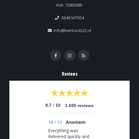
Kvk: 72802685
0348 507354
info@bierloods22.nl
Reviews
/
9.7
10
1.695 reviews
10
/
10
Anoniem
Everything was
delivered quickly and