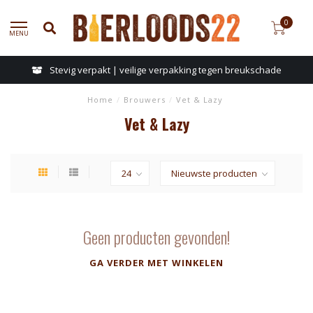
0
MENU
Stevig verpakt | veilige verpakking tegen breukschade
Home
/
Brouwers
/
Vet & Lazy
Vet & Lazy
Geen producten gevonden!
GA VERDER MET WINKELEN