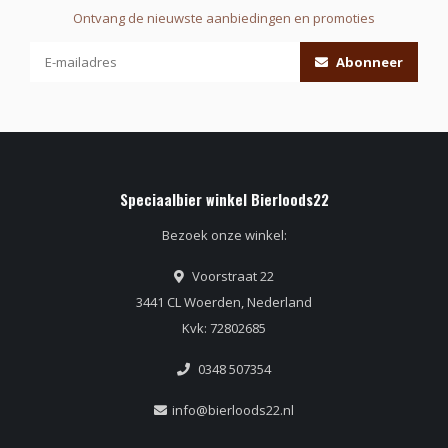
Ontvang de nieuwste aanbiedingen en promoties
Abonneer
Speciaalbier winkel Bierloods22
Bezoek onze winkel:
Voorstraat 22
3441 CL Woerden, Nederland
Kvk: 72802685
0348 507354
info@bierloods22.nl