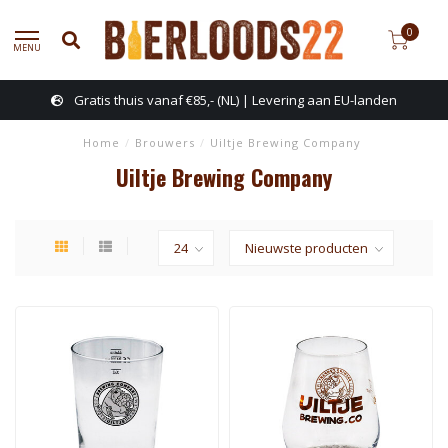
0
MENU
Gratis thuis vanaf €85,- (NL) | Levering aan EU-landen
Home
/
Brouwers
/
Uiltje Brewing Company
Uiltje Brewing Company