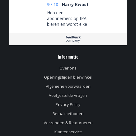
9
/
10
Harry Kwast
Heb een
abonnement op IPA
bieren en wordt elke
maand verrast met
een nieuwe doos IPA
Informatie
Over ons
Openingstijden bierwinkel
Algemene voorwaarden
Veelgestelde vragen
Privacy Policy
Betaalmethoden
Verzenden & Retourneren
Klantenservice