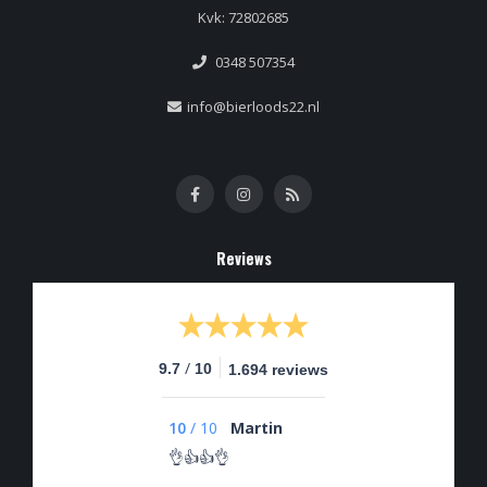
Kvk: 72802685
0348 507354
info@bierloods22.nl
Reviews
/
9.7
10
1.694 reviews
10
/
10
Martin
👌👍👍👌