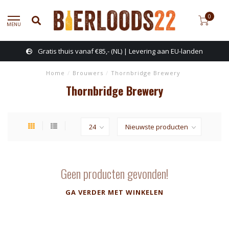
0
MENU
Gratis thuis vanaf €85,- (NL) | Levering aan EU-landen
Home
/
Brouwers
/
Thornbridge Brewery
Thornbridge Brewery
Geen producten gevonden!
GA VERDER MET WINKELEN