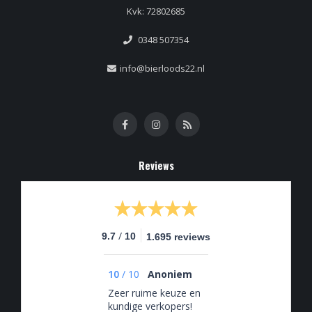
Kvk: 72802685
0348 507354
info@bierloods22.nl
Reviews
/
9.7
10
1.695 reviews
10
/
10
Anoniem
Zeer ruime keuze en
kundige verkopers!