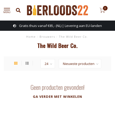
0
MENU
Gratis thuis vanaf €85,- (NL) | Levering aan EU-landen
Home
/
Brouwers
/
The Wild Beer Co.
The Wild Beer Co.
Geen producten gevonden!
GA VERDER MET WINKELEN