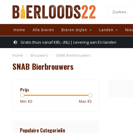
Home
Alle bieren
Bieren stijlen
Landen
Nie
Gratis thuis vanaf €85,- (NL) | Levering aan EU-landen
Home
/
Brouwers
/
SNAB Bierbrouwers
SNAB Bierbrouwers
Prijs
Min: €
0
Max: €
5
Populaire Categorieën