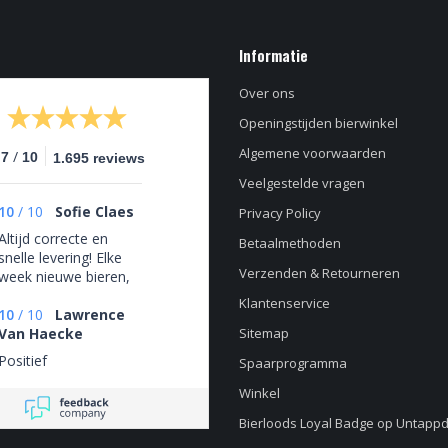
Informatie
Over ons
Openingstijden bierwinkel
Algemene voorwaarden
/
.7
10
1.695 reviews
Veelgestelde vragen
10
/
10
Sofie Claes
Privacy Policy
Altijd correcte en
Betaalmethoden
snelle levering! Elke
Verzenden & Retourneren
week nieuwe bieren,
zeker een aanrader!
Klantenservice
10
/
10
Lawrence
Van Haecke
Sitemap
Positief
Spaarprogramma
Winkel
Bierloods Loyal Badge op Untapp