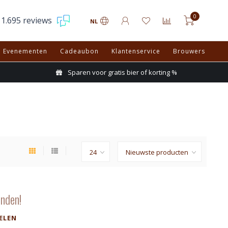
0
1.695 reviews
NL
Evenementen
Cadeaubon
Klantenservice
Brouwers
Sparen voor gratis bier of korting %
nden!
ELEN