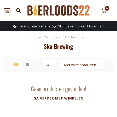
0
MENU
Gratis thuis vanaf €85,- (NL) | Levering aan EU-landen
Home
/
Brouwers
/
Ska Brewing
Ska Brewing
Geen producten gevonden!
GA VERDER MET WINKELEN