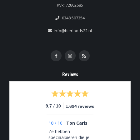
Kvk: 72802685
0348 507354
info@bierloods22.nl
Reviews
/
9.7
10
1.694 reviews
10
/
10
Ton Caris
Ze hebben
speciaalbieren die je