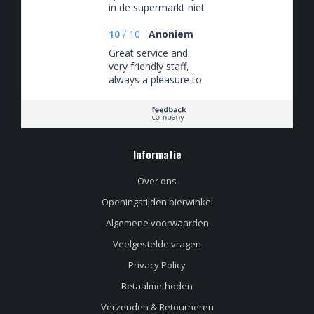
in de supermarkt niet
tegenkomt
10
/
10
Anoniem
Great service and
very friendly staff,
always a pleasure to
shop at their store.
Highly
recommended!
Informatie
Over ons
Openingstijden bierwinkel
Algemene voorwaarden
Veelgestelde vragen
Privacy Policy
Betaalmethoden
Verzenden & Retourneren