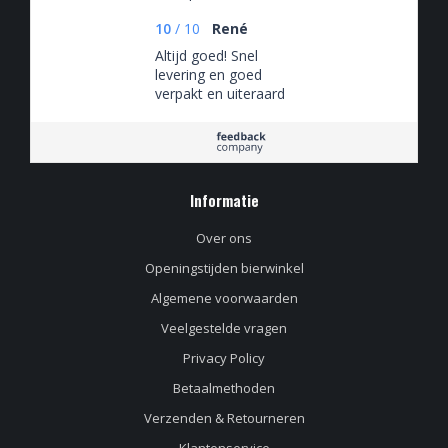
10
/
10
René
Altijd goed! Snel
levering en goed
verpakt en uiteraard
altijd een zeer ruime
keus aan
verschillende bieren.
Informatie
Over ons
Openingstijden bierwinkel
Algemene voorwaarden
Veelgestelde vragen
Privacy Policy
Betaalmethoden
Verzenden & Retourneren