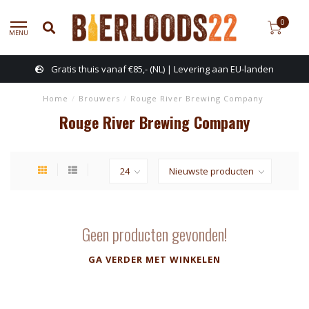
0
MENU
Gratis thuis vanaf €85,- (NL) | Levering aan EU-landen
Home
/
Brouwers
/
Rouge River Brewing Company
Rouge River Brewing Company
Geen producten gevonden!
GA VERDER MET WINKELEN