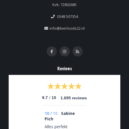
Kvk: 72802685
0348 507354
info@bierloods22.nl
Reviews
/
9.7
10
1.695 reviews
10
/
10
Sabine
Pich
Alles perfekt