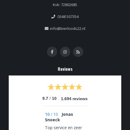
Kvk: 72802685
0348 507354
info@bierloods22.nl
Reviews
/
9.7
10
1.694 reviews
10
/
10
Jonas
Snoeck
Top service en zeer