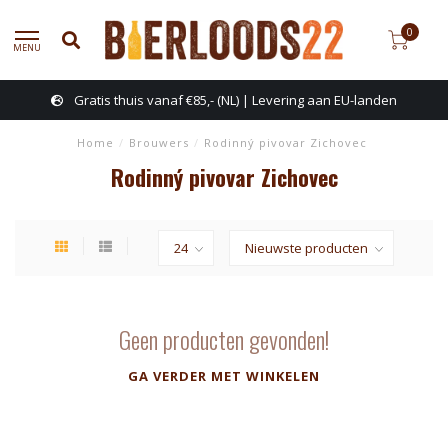
0
MENU
Gratis thuis vanaf €85,- (NL) | Levering aan EU-landen
Home
/
Brouwers
/
Rodinný pivovar Zichovec
Rodinný pivovar Zichovec
Geen producten gevonden!
GA VERDER MET WINKELEN